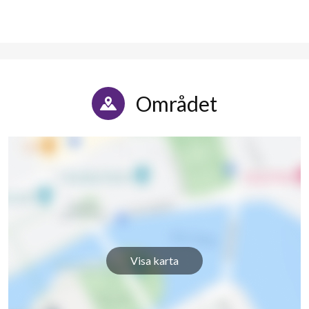
Området
Visa karta