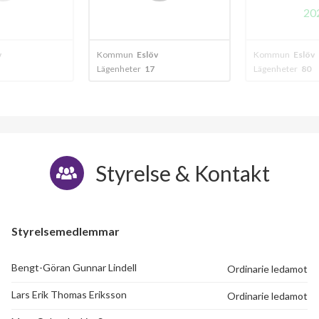
2024
v
Kommun
Eslöv
Kommun
Eslöv
Lägenheter
80
Lägenheter
32
Styrelse & Kontakt
Styrelsemedlemmar
Bengt-Göran Gunnar Lindell
Ordinarie ledamot
Lars Erik Thomas Eriksson
Ordinarie ledamot