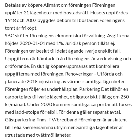
Betalas av köpare Allmänt om föreningen Föreningen
upplåter 31 lägenheter med bostadsrätt. Husets uppfördes
1918 och 2007 byggdes det om till bostäder. Föreningens
tomt är friköpt.
SBC sköter föreningens ekonomiska förvaltning. Avgifterna
höjdes 2020-01-01 med 1%. Juridisk person tillåts ej.
Föreningen tar beslut till delat ägande i varje enskilt fall.
Uppgifterna är hämtade från föreningens årsredovisning och
ordförande. En slutlig köpare uppmanas att kontrollera
uppgifterna med föreningen. Renoveringar - Utförda och
planerade 2018 injustering av värme i samtliga lägenheter.
Föreningen följer en underhållsplan. Parkering Det tillhör en
carportplats till varje lägenhet, obligatoriskt tillägg om 250
kr/månad. Under 2020 kommer samtliga carportar att förses
med ladd-stolpe för elbil. För denna gäller separat avtal.
Gästparkering finns. TV/bredband Föreningen är anslutent
till Telia. Gemensamma utrymmen Samtliga lägenheter är
utrustade med tvättmöjligheter.