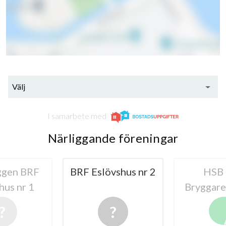
31
lägenheter
m²
Välj
I samarbete med
Närliggande föreningar
vshus nr 2
HSB BRF
HSB BRF 
Bryggaren i Eslöv
i E
A