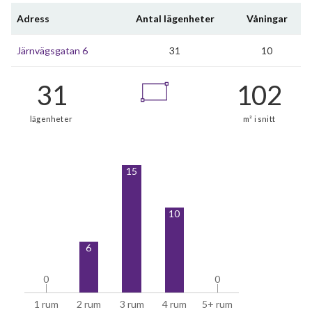
Adress
Antal lägenheter
Våningar
Järnvägsgatan 6
31
10
15
10
6
0
0
0
0
1 rum
2 rum
3 rum
4 rum
5+ rum