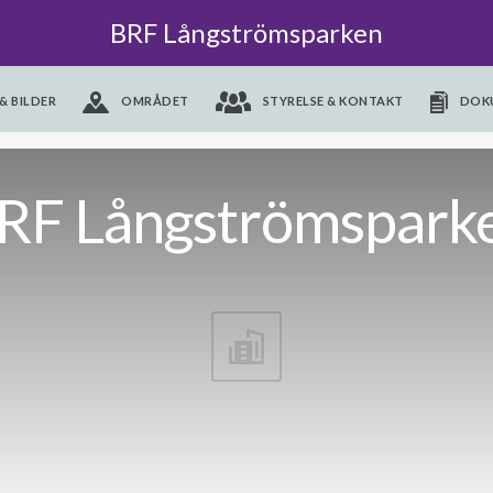
BRF Långströmsparken
& BILDER
OMRÅDET
STYRELSE & KONTAKT
DOK
RF Långströmspark