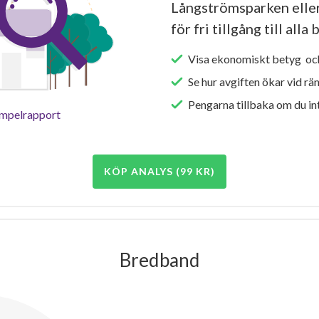
Långströmsparken elle
för fri tillgång till all
Visa ekonomiskt betyg och
Se hur avgiften ökar vid rä
Pengarna tillbaka om du int
empelrapport
KÖP ANALYS (99 KR)
Bredband