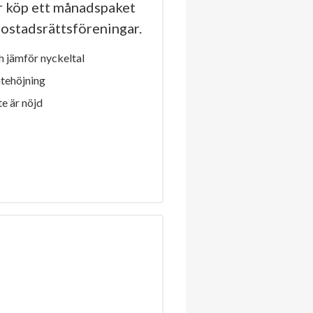
r köp ett månadspaket
a bostadsrättsföreningar.
 jämför nyckeltal
ntehöjning
e är nöjd