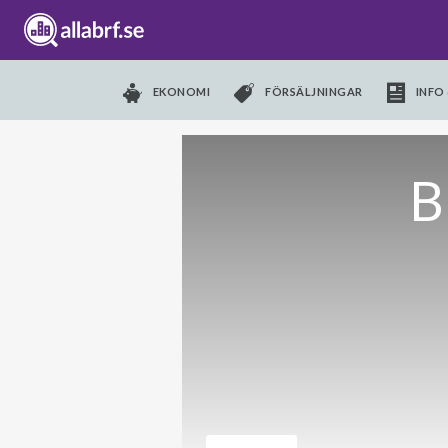
EKONOMI
FÖRSÄLJNINGAR
INFO 
B