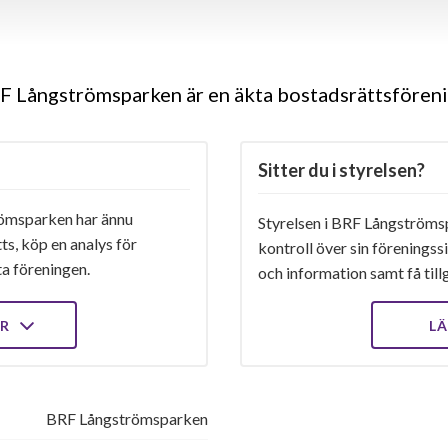
F Långströmsparken är en äkta bostadsrättsfören
Sitter du i styrelsen?
ömsparken har ännu
Styrelsen i BRF Långströmsp
ts, köp en analys för
kontroll över sin föreningss
ta föreningen.
och information samt få tillg
ER
LÄ
BRF Långströmsparken