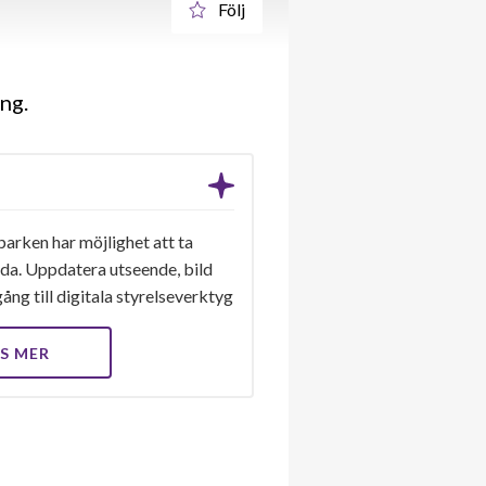
Följ
ing
arken har möjlighet att ta
ida. Uppdatera utseende, bild
ång till digitala styrelseverktyg
S MER