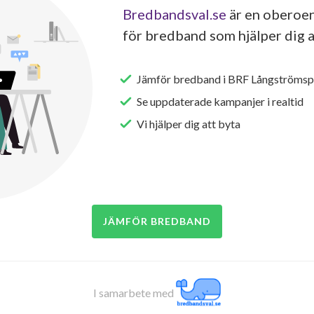
Bredbandsval.se
är en oberoen
för bredband som hjälper dig a
Jämför bredband i BRF Långströms
Se uppdaterade kampanjer i realtid
Vi hjälper dig att byta
JÄMFÖR BREDBAND
I samarbete med