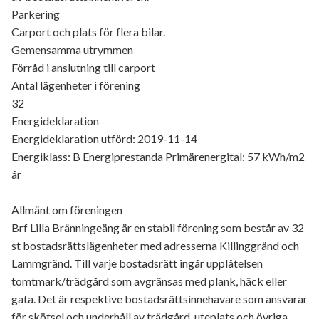
Parkering
Carport och plats för flera bilar.
Gemensamma utrymmen
Förråd i anslutning till carport
Antal lägenheter i förening
32
Energideklaration
Energideklaration utförd: 2019-11-14
Energiklass: B Energiprestanda Primärenergital: 57 kWh/m2
år
Allmänt om föreningen
Brf Lilla Bränningeäng är en stabil förening som består av 32
st bostadsrättslägenheter med adresserna Killinggränd och
Lammgränd. Till varje bostadsrätt ingår upplåtelsen
tomtmark/trädgård som avgränsas med plank, häck eller
gata. Det är respektive bostadsrättsinnehavare som ansvarar
för skötsel och underhåll av trädgård, uteplats och övriga