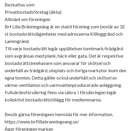
Beskattas som
Privatbostadsföretag (äkta)
Allmänt om föreningen
Brf Lilla Bränningeäng är en stabil förening som består av 32
st bostadsrättslägenheter med adresserna Killinggränd och
Lammgränd.
Till varje bostadsrätt ingår upplåtelsen tomtmark/trädgård
som avgränsas med plank, häck eller gata. Det är respektive
bostadsrättsinnehavare som ansvarar för skötsel och
underhåll av trädgård, uteplats och övriga markytor inom den
egna tomten. Detta gäller också underhåll och skötsel av
värme-ventilation och varmvattenproducerade anläggning.
Fullvärdesförsäkring finns via säkra. I försäkringen ingår
kollektivt bostadsrättstillägg för medlemmarna.
Besök gärna föreningens hemsida för mer information.
https://www.brflillabranningeang.se/
Äger föreningen marken