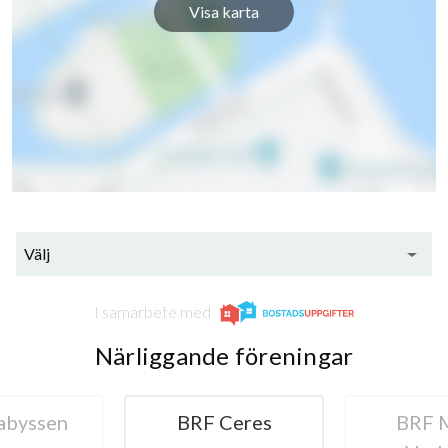
Visa karta
Välj
I samarbete med
Närliggande föreningar
abyssen
BRF Ceres
BRF 