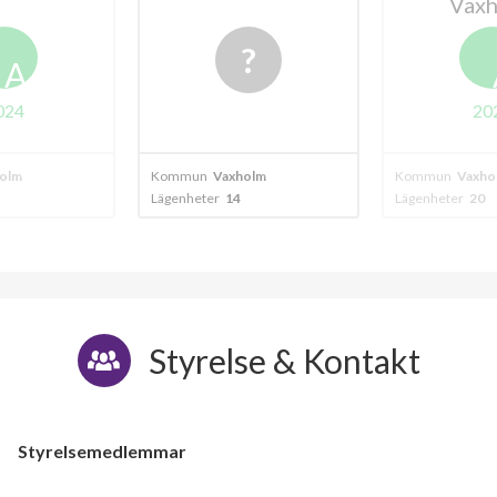
Vax
A
024
20
olm
Kommun
Vaxholm
Kommun
Vaxho
Lägenheter
14
Lägenheter
20
Styrelse & Kontakt
Styrelsemedlemmar