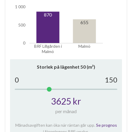
1 000
870
655
500
0
BRF Lillgården i
Malmö
Malmö
Storlek på lägenhet
50
(m²)
0
150
3625 kr
per månad
Månadsavgiften kan öka när räntan går upp.
Se prognos
i föreningens BRF-analys.