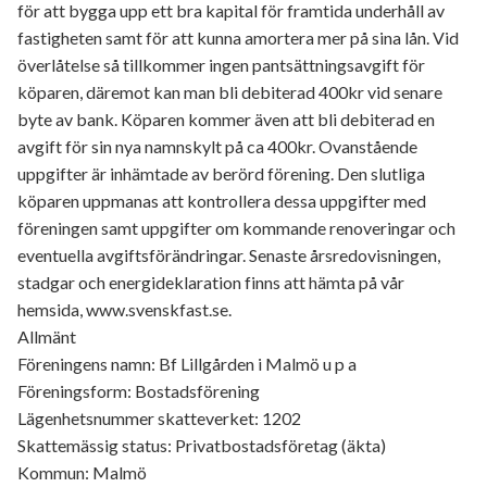
för att bygga upp ett bra kapital för framtida underhåll av
fastigheten samt för att kunna amortera mer på sina lån. Vid
överlåtelse så tillkommer ingen pantsättningsavgift för
köparen, däremot kan man bli debiterad 400kr vid senare
byte av bank. Köparen kommer även att bli debiterad en
avgift för sin nya namnskylt på ca 400kr. Ovanstående
uppgifter är inhämtade av berörd förening. Den slutliga
köparen uppmanas att kontrollera dessa uppgifter med
föreningen samt uppgifter om kommande renoveringar och
eventuella avgiftsförändringar. Senaste årsredovisningen,
stadgar och energideklaration finns att hämta på vår
hemsida, www.svenskfast.se.
Allmänt
Föreningens namn: Bf Lillgården i Malmö u p a
Föreningsform: Bostadsförening
Lägenhetsnummer skatteverket: 1202
Skattemässig status: Privatbostadsföretag (äkta)
Kommun: Malmö