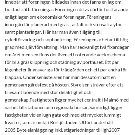
innebär att föreningen bildades innan det fanns en lag om
bostadsrättsföreningar. Föreningen drivs därför fortfarande
enligt lagen om ekonomiska föreningar. Föreningens
innergård är planerad med gräs-, asfalt och stensatta ytor
samt planteringar. Här har man även tillgång till
cykelförvaring och sophantering. Föreningen arbetar till hög
grad med självförvaltning. Man har sedvanligt två fixardagar
om året men sen finns det även ett roterande veckoschema
för bl a gräsklippning och städning av porthuset. Ett par
lägenheter är ansvariga för trädgården och ett par andra för
trappan. Under senaste åren har man dessutom haft en
gemensam gårdsfest på hösten. Styrelsen strävar efter ett
trivsamt boende med stor delaktighet och
gemenskap.Fastigheten ligger mycket centralt i Malmö med
närhet till stationen och regionala bussar. Samtidigt ligger
fastigheten vid en lugn gata och med ett mycket lummigt
kvarter, som är unikt i Rörsjöstaden. Utfört underhåll
2005 Byte elanläggning inkl. stigarledningar till lgh2007