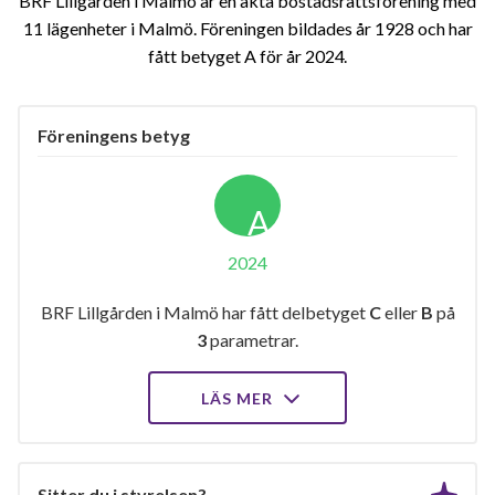
BRF Lillgården i Malmö är en äkta bostadsrättsförening med
11 lägenheter i Malmö. Föreningen bildades år 1928 och har
fått betyget A för år 2024
Föreningens betyg
A
2024
BRF Lillgården i Malmö har fått delbetyget
C
eller
B
på
3
parametrar.
LÄS MER
Sitter du i styrelsen?