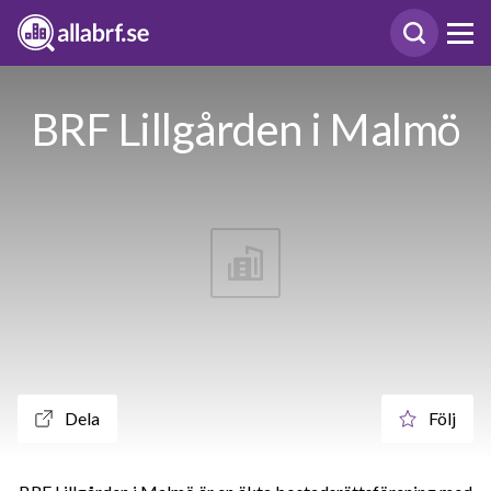
BRF Lillgården i Malmö
Dela
Följ