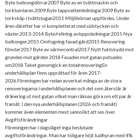
Byte balkongdörrar2007 Byte av en tvättmaskin och
torktumlaren.2009 Byte tappvattenledningar2009 Byte av
torkskåp i tvättstugan2011 Miljöhörnan uppfördes. Under
åren därefter har vi kompletterat med sidstycken och
växter.2013-2014 Byte/relining avloppsledningar.2015 Nya
balkonger.2015 Omfogning fasad gård2015 Renovering
fönster2017 Byte av värmecentral2017 Nytt fuktskydd mot
grunden mot gården 2018 Fasaden mot gatan putsades
om2018 Taket genomgick en totalrenoveringEn
underhållsplan finns upprättad för åren 2017-
2026.Föreningen har redan avverkat många av de stora
renoveringarna i underhållsplanen och det som återstår är
dränering ut mot gatan vilket man räknas göra om ett par år
framåt. I den nya underhållsplanen (2026 och framåt)
kommer även elementen mest sannolikt att ses över.
Avgiftsförändringar
Föreningen har i dagsläget inga beslutade
avgiftsförändringar. Man har tidigare höjt kallhyran med 4%