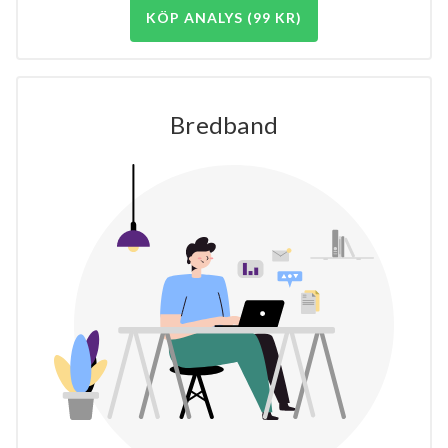
KÖP ANALYS (99 KR)
Bredband