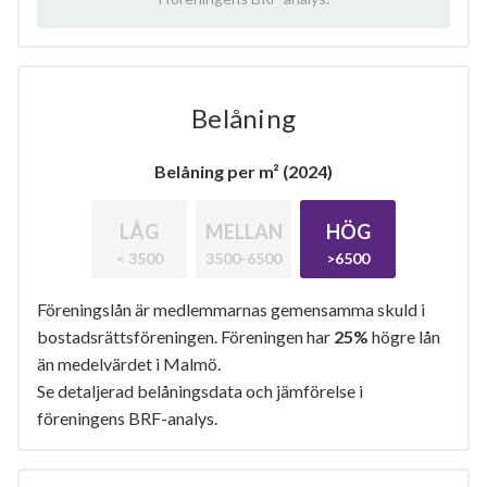
Belåning
Belåning per m² (2024)
LÅG
MELLAN
HÖG
< 3500
3500-6500
>6500
Föreningslån är medlemmarnas gemensamma skuld i
bostadsrättsföreningen. Föreningen har
25%
högre lån
än medelvärdet i Malmö.
Se detaljerad belåningsdata och jämförelse i
föreningens BRF-analys.