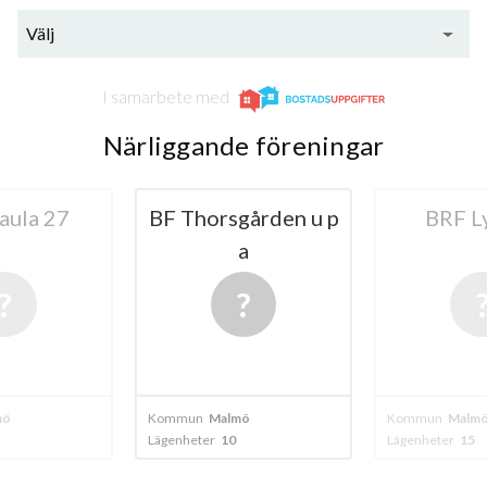
Välj
I samarbete med
Närliggande föreningar
aula 27
BF Thorsgården u p
BRF L
a
mö
Kommun
Malmö
Kommun
Malm
Lägenheter
10
Lägenheter
15