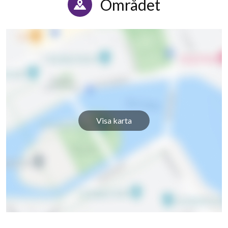
Området
Visa karta