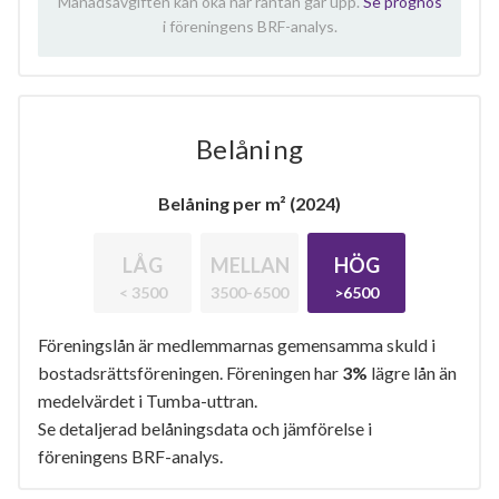
Månadsavgiften kan öka när räntan går upp.
Se prognos
i föreningens BRF-analys.
Belåning
Belåning per m² (2024)
LÅG
MELLAN
HÖG
< 3500
3500-6500
>6500
Föreningslån är medlemmarnas gemensamma skuld i
bostadsrättsföreningen. Föreningen har
3%
lägre lån än
medelvärdet i Tumba-uttran.
Se detaljerad belåningsdata och jämförelse i
föreningens BRF-analys.