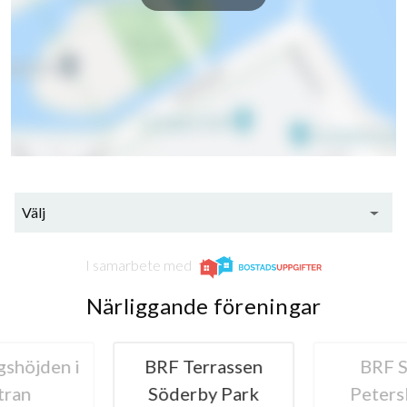
Välj
I samarbete med
Närliggande föreningar
shöjden i
BRF Terrassen
BRF 
tran
Söderby Park
Peters