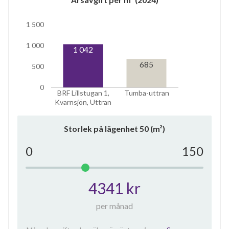
1 500
1 000
1 042
685
500
0
BRF Lillstugan 1,
Tumba-uttran
Kvarnsjön, Uttran
Storlek på lägenhet
50
(m²)
0
150
4341 kr
per månad