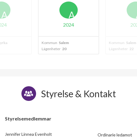
A
A
024
2024
20
yrka
Kommun
Salem
Kommun
Salem
Lägenheter
20
Lägenheter
22
Styrelse & Kontakt
Styrelsemedlemmar
Jennifer Linnea Evenholt
Ordinarie ledamot