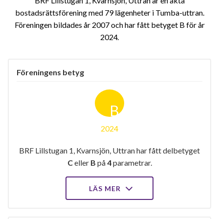
BRF Lillstugan 1, Kvarnsjön, Uttran är en äkta
bostadsrättsförening med 79 lägenheter i Tumba-uttran.
Föreningen bildades år 2007 och har fått betyget B för år
2024
Föreningens betyg
B
2024
BRF Lillstugan 1, Kvarnsjön, Uttran har fått delbetyget
C
eller
B
på
4
parametrar.
LÄS MER