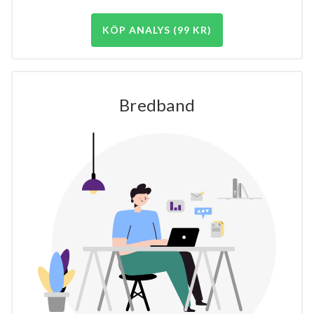
KÖP ANALYS (99 KR)
Bredband