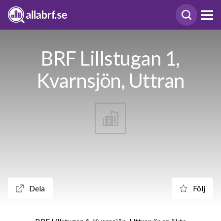
BRF Lillstugan 1,
Kvarnsjön, Uttran
Dela
Följ