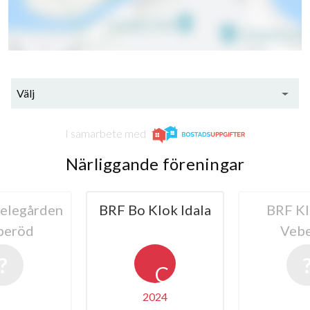
Välj
I samarbete med
Närliggande föreningar
elegården
BRF Bo Klok Idala
BRF Kl
beröd
Veb
C
2024