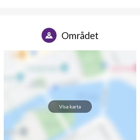
Området
Visa karta