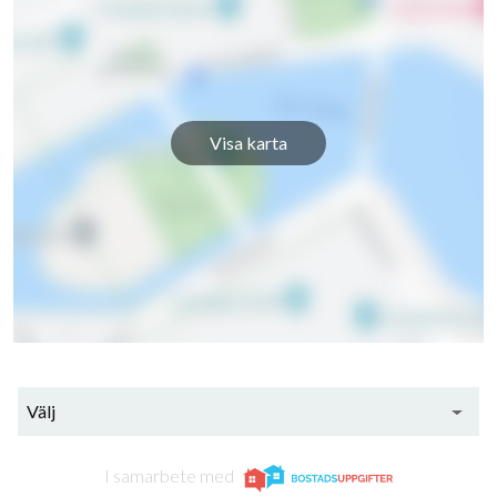
Visa karta
Välj
I samarbete med