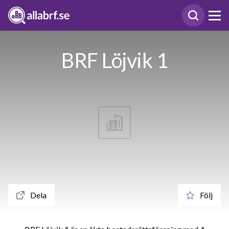
BRF Löjvik 1
Dela
Följ