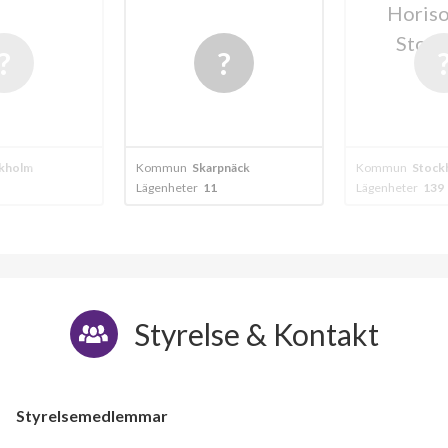
Horiso
Stoc
kholm
Kommun
Skarpnäck
Kommun
Stock
Lägenheter
11
Lägenheter
139
Styrelse & Kontakt
Styrelsemedlemmar