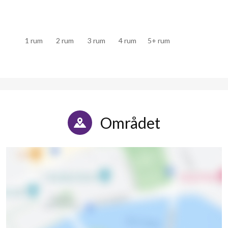
Zeppelinargatan 26
1
-
1 rum
2 rum
3 rum
4 rum
5+ rum
Zeppelinargatan 28
1
-
Zeppelinargatan 30
1
-
Zeppelinargatan 32
1
-
Området