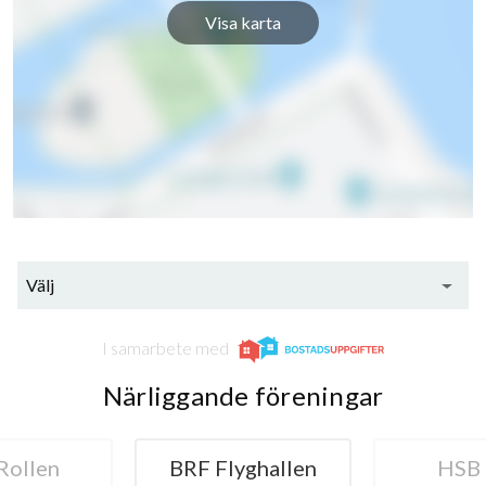
Visa karta
22
lägenheter
m²
Välj
I samarbete med
Närliggande föreningar
Rollen
BRF Flyghallen
HSB