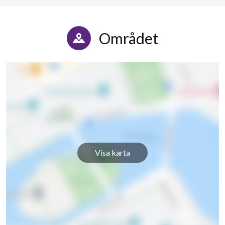
Området
Visa karta