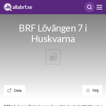
BRF Lövängen 7 i
Huskvarna
Dela
Följ