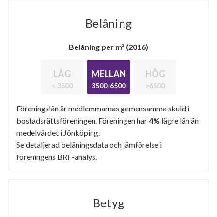
Belåning
Belåning per m² (2016)
LÅG
MELLAN
HÖG
< 3500
3500-6500
>6500
Föreningslån är medlemmarnas gemensamma skuld i
bostadsrättsföreningen. Föreningen har
4%
lägre lån än
medelvärdet i Jönköping.
Se detaljerad belåningsdata och jämförelse i
föreningens BRF-analys.
Betyg