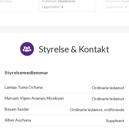
öping
Kommun
Huskvarna
Kommun
Huskv
Lägenheter
4
Lägenheter
6
Styrelse & Kontakt
Styrelsemedlemmar
Lamiaa Tuma Ochana
Ordinarie ledamot
Maruam Vigen Aramais Mosibyan
Ordinarie ledamot
Basam Sazdar
Ordinarie ledamot, ordförande
Alber Auchana
Suppleant