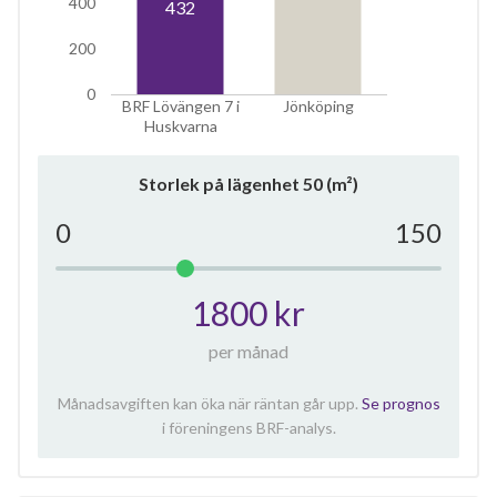
400
432
200
0
BRF Lövängen 7 i
Jönköping
Huskvarna
Storlek på lägenhet
50
(m²)
0
150
1800 kr
per månad
Månadsavgiften kan öka när räntan går upp.
Se prognos
i föreningens BRF-analys.