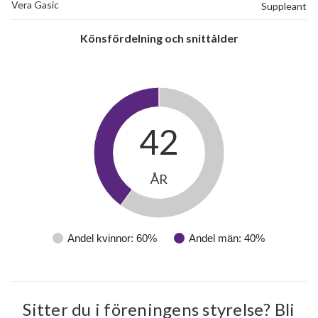
Vera Gasic
Suppleant
Könsfördelning och snittålder
42
ÅR
5
Andel kvinnor: 60%
Andel män: 40%
lägenheter
Sitter du i föreningens styrelse? Bli