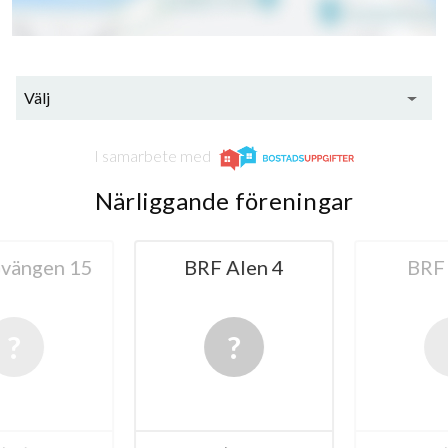
Välj
I samarbete med
Närliggande föreningar
ängen 15
BRF Alen 4
BRF 