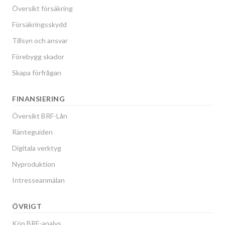
Översikt försäkring
Försäkringsskydd
Tillsyn och ansvar
Förebygg skador
Skapa förfrågan
FINANSIERING
Översikt BRF-Lån
Ränteguiden
Digitala verktyg
Nyproduktion
Intresseanmälan
ÖVRIGT
Köp BRF-analys