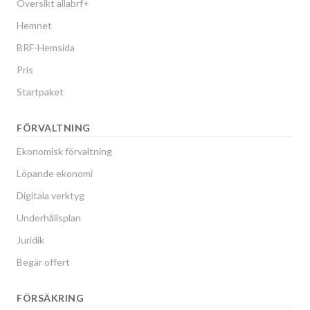
Översikt allabrf+
Hemnet
BRF-Hemsida
Pris
Startpaket
FÖRVALTNING
Ekonomisk förvaltning
Löpande ekonomi
Digitala verktyg
Underhållsplan
Juridik
Begär offert
FÖRSÄKRING