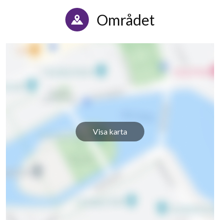
Området
Visa karta