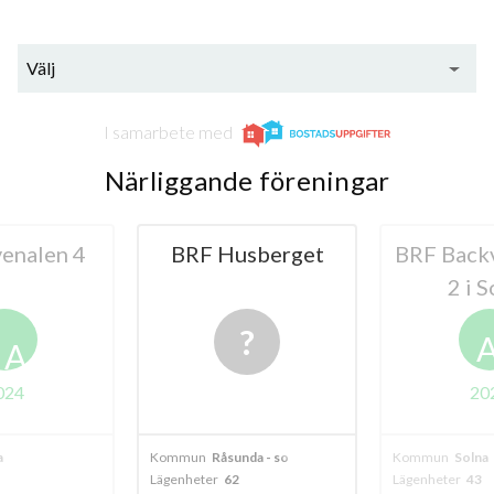
Välj
I samarbete med
Närliggande föreningar
enalen 4
BRF Husberget
BRF Back
2 i 
A
024
20
a
Kommun
Råsunda - solna
Kommun
Solna
Lägenheter
62
Lägenheter
43