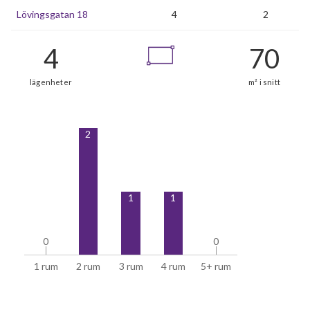
Lövingsgatan 18
4
2
2
1
1
0
0
0
0
1 rum
2 rum
3 rum
4 rum
5+ rum