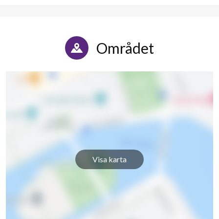
Området
4
Visa karta
lägenheter