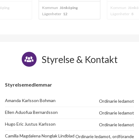
öping
Kommun
Jönköping
Kommun
Jönkö
Lägenheter
8
Lägenheter
60
Styrelse & Kontakt
Styrelsemedlemmar
Amanda Karlsson Bohman
Ordinarie ledamot
Ellen Aduofua Bernardsson
Ordinarie ledamot
Hugo Eric Justus Karlsson
Ordinarie ledamot
Camilla Magdalena Nonglak Lindblad
Ordinarie ledamot, ordförande