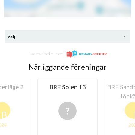
Välj
I samarbete med
Närliggande föreningar
olen 13
BRF Sandbacken 3 i
BRF Jönk
Jönköping
nr
B
2024
20