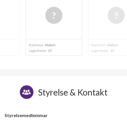
mö
Kommun
Malmö
Kommun
Malm
Lägenheter
55
Lägenheter
78
Styrelse & Kontakt
Styrelsemedlemmar