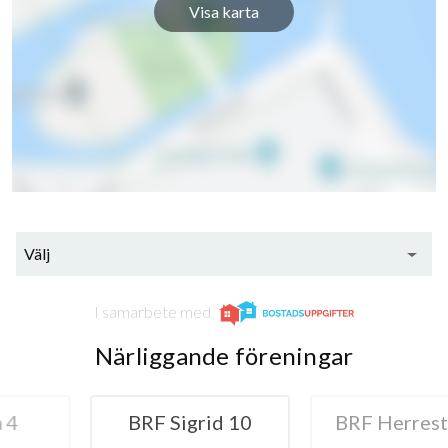
Visa karta
Välj
I samarbete med
Närliggande föreningar
grid 10
BRF Herrestad 7
BRF Fj