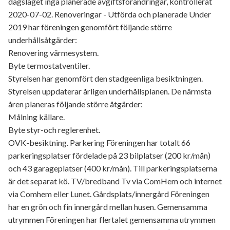
dagsläget inga planerade avgiftsförändringar, kontrollerat
2020-07-02. Renoveringar - Utförda och planerade Under
2019 har föreningen genomfört följande större
underhållsåtgärder:
Renovering värmesystem.
Byte termostatventiler.
Styrelsen har genomfört den stadgeenliga besiktningen.
Styrelsen uppdaterar årligen underhållsplanen. De närmsta
åren planeras följande större åtgärder:
Målning källare.
Byte styr-och reglerenhet.
OVK-besiktning. Parkering Föreningen har totalt 66
parkeringsplatser fördelade på 23 bilplatser (200 kr/mån)
och 43 garageplatser (400 kr/mån). Till parkeringsplatserna
är det separat kö. TV/bredband Tv via ComHem och internet
via Comhem eller Lunet. Gårdsplats/innergård Föreningen
har en grön och fin innergård mellan husen. Gemensamma
utrymmen Föreningen har flertalet gemensamma utrymmen