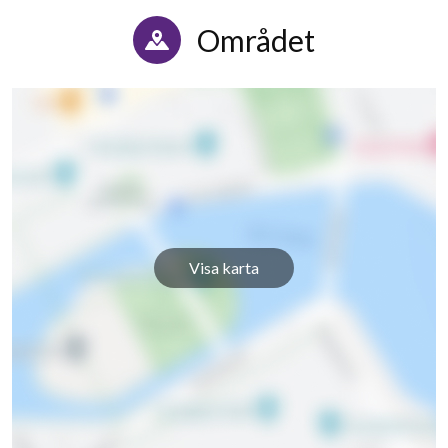
Området
Visa karta