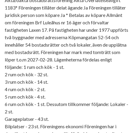
Äkta/oäkta bostadsrättsförening Äkta Överlåtelseavgift
1183* Föreningen tillåter delat ägande Ja Föreningen tillåter
juridisk person som köpare Ja * Betalas av köpare Allmänt
om föreningen Brf Luleåhus nr 16 äger och förvaltar
fastigheten Laxen 17. På fastigheten har under 1977 uppförts
två byggnader med adresserna Köpmangatan 52-54 och
innehåller 54 bostadsrätter och två lokaler, även de upplåtna
med bostadsrätt. Föreningen har mark med tomträtt som
löper t.o.m 2027-02-28. Lägenheterna fördelas enligt
följande: 1 rum och kök - 1 st.
2 rum och kök - 32 st.
3 rum och kök - 14 st.
4 rum och kök - 2 st.
5 rum och kök - 4 st.
6 rum och kök - 1 st. Dessutom tillkommer följande: Lokaler -
2 st.
Garageplatser - 43 st.
Bilplatser - 23 st. Föreningens ekonomi Föreningen har i