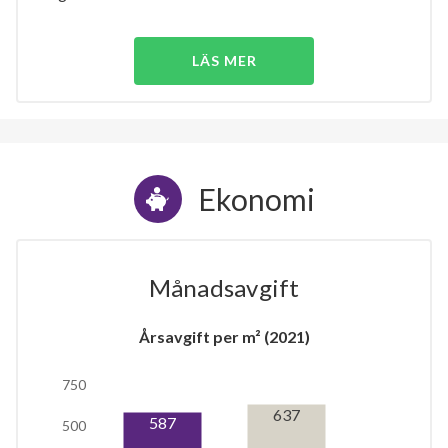
LÄS MER
Ekonomi
Månadsavgift
Årsavgift per m² (2021)
750
637
587
500