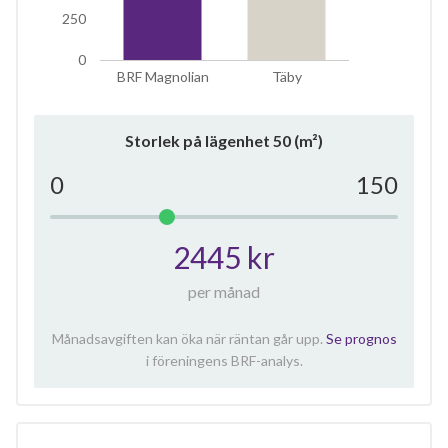
250
0
BRF Magnolian
Täby
Storlek på lägenhet
50
(m²)
0
150
2445 kr
per månad
Månadsavgiften kan öka när räntan går upp.
Se prognos
i föreningens BRF-analys.