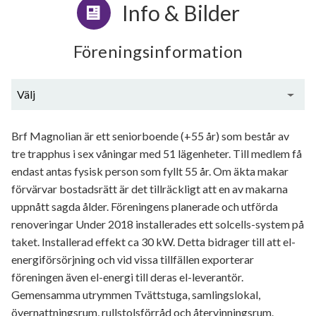
Info & Bilder
Föreningsinformation
Välj
Generell information
Brf Magnolian är ett seniorboende (+55 år) som består av
tre trapphus i sex våningar med 51 lägenheter. Till medlem få
endast antas fysisk person som fyllt 55 år. Om äkta makar
förvärvar bostadsrätt är det tillräckligt att en av makarna
uppnått sagda ålder. Föreningens planerade och utförda
renoveringar Under 2018 installerades ett solcells-system på
taket. Installerad effekt ca 30 kW. Detta bidrager till att el-
energiförsörjning och vid vissa tillfällen exporterar
föreningen även el-energi till deras el-leverantör.
Gemensamma utrymmen Tvättstuga, samlingslokal,
övernattningsrum, rullstolsförråd och återvinningsrum.