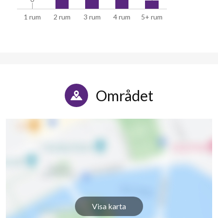
1 rum
2 rum
3 rum
4 rum
5+ rum
Området
Visa karta