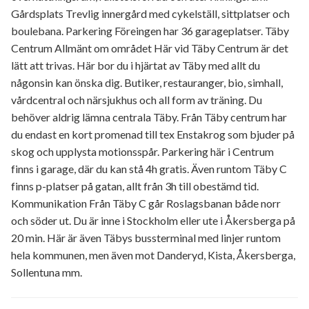
Gårdsplats Trevlig innergård med cykelställ, sittplatser och
boulebana. Parkering Föreingen har 36 garageplatser. Täby
Centrum Allmänt om området Här vid Täby Centrum är det
lätt att trivas. Här bor du i hjärtat av Täby med allt du
någonsin kan önska dig. Butiker, restauranger, bio, simhall,
vårdcentral och närsjukhus och all form av träning. Du
behöver aldrig lämna centrala Täby. Från Täby centrum har
du endast en kort promenad till tex Enstakrog som bjuder på
skog och upplysta motionsspår. Parkering här i Centrum
finns i garage, där du kan stå 4h gratis. Även runtom Täby C
finns p-platser på gatan, allt från 3h till obestämd tid.
Kommunikation Från Täby C går Roslagsbanan både norr
och söder ut. Du är inne i Stockholm eller ute i Åkersberga på
20 min. Här är även Täbys bussterminal med linjer runtom
hela kommunen, men även mot Danderyd, Kista, Åkersberga,
Sollentuna mm.