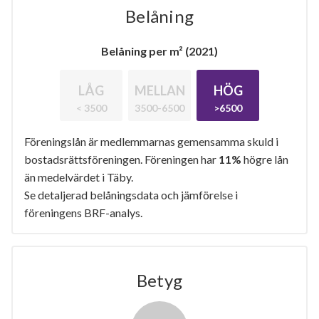
Belåning
Belåning per m² (2021)
LÅG
MELLAN
HÖG
< 3500
3500-6500
>6500
Föreningslån är medlemmarnas gemensamma skuld i
bostadsrättsföreningen. Föreningen har
11%
högre lån
än medelvärdet i Täby.
Se detaljerad belåningsdata och jämförelse i
föreningens BRF-analys.
Betyg