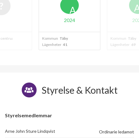
A
2024
20
 centrum
Kommun
Täby
Kommun
Täby
Lägenheter
41
Lägenheter
69
Styrelse & Kontakt
Styrelsemedlemmar
Arne John Sture Lindqvist
Ordinarie ledamot