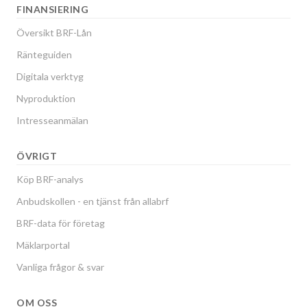
FINANSIERING
Översikt BRF-Lån
Ränteguiden
Digitala verktyg
Nyproduktion
Intresseanmälan
ÖVRIGT
Köp BRF-analys
Anbudskollen - en tjänst från allabrf
BRF-data för företag
Mäklarportal
Vanliga frågor & svar
OM OSS