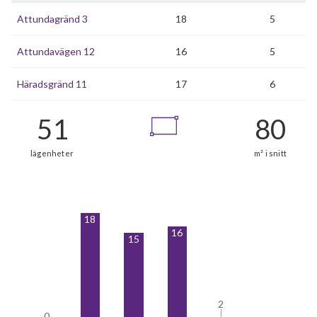
Attundagränd 3
18
5
Attundavägen 12
16
5
Häradsgränd 11
17
6
18
16
15
2
2
0
0