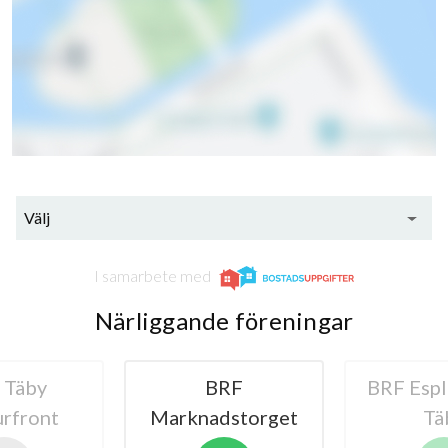
Välj
I samarbete med
Närliggande föreningar
 Täby
BRF
BRF Espl
rfront
Marknadstorget
Tä