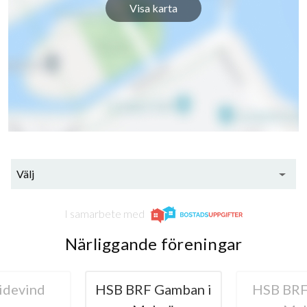
Visa karta
Välj
I samarbete med
Närliggande föreningar
HSB BRF Gamban i
HSB BRF Pukan i