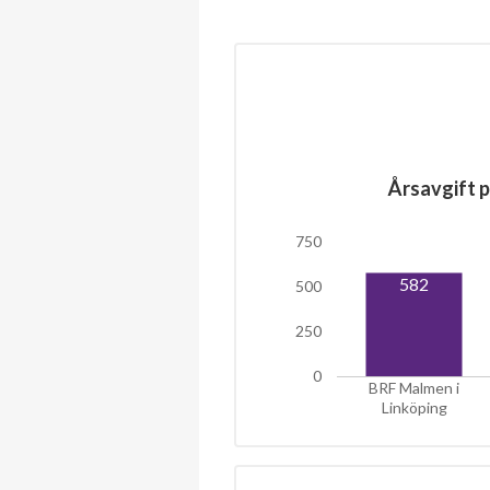
Årsavgift p
750
582
500
250
0
BRF Malmen i
Linköping