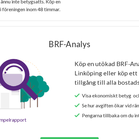
ännu inte betygsatts. Köp en
i föreningen inom 48 timmar.
BRF-Analys
Köp en utökad BRF-Ana
Linköping eller köp ett
tillgång till alla bosta
Visa ekonomiskt betyg och
Se hur avgiften ökar vid rä
Pengarna tillbaka om du int
empelrapport