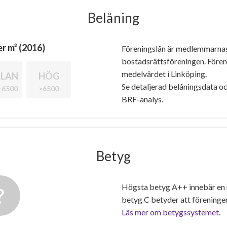
Belåning
r m² (2016)
Föreningslån är medlemmarna
bostadsrättsföreningen. Före
medelvärdet i Linköping.
LAN
HÖG
Se detaljerad belåningsdata oc
-6500
>6500
BRF-analys.
Betyg
Högsta betyg A++ innebär en
betyg C betyder att föreninge
Läs mer om betygssystemet.