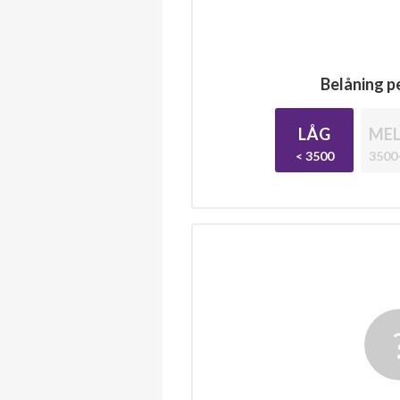
Belåning pe
LÅG
MEL
< 3500
3500