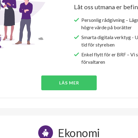
Låt oss utmana er befin
Personlig rådgivning – Läg
högre värde på borätter
Smarta digitala verktyg - 
tid för styrelsen
Enkel flytt för er BRF – Vi 
förvaltaren
LÄS MER
Ekonomi