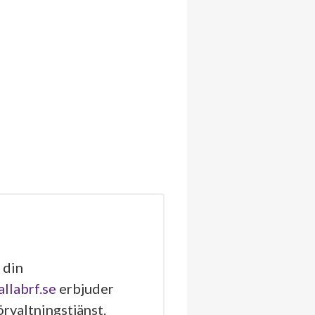
 din
allabrf.se
erbjuder
rvaltningstjänst.