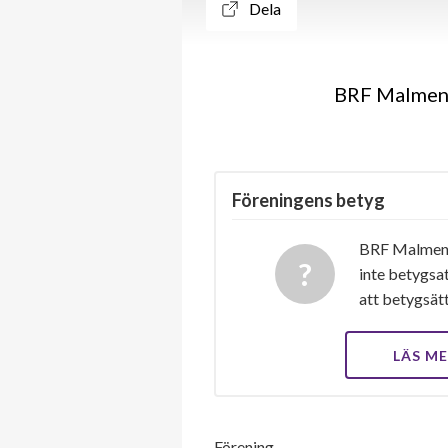
Dela
BRF Malmen i
Föreningens betyg
BRF Malmen i
inte betygsat
att betygsät
LÄS M
Förening