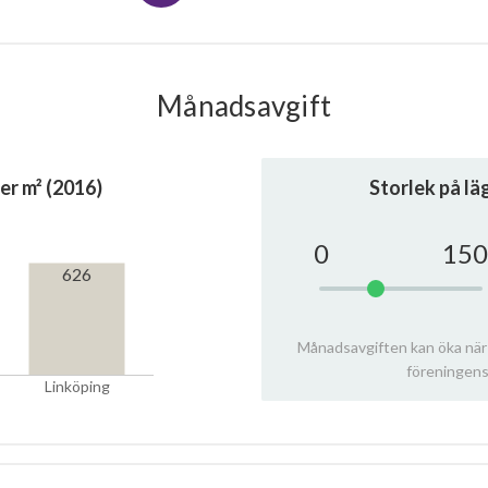
Månadsavgift
er m² (2016)
Storlek på l
0
150
626
Månadsavgiften kan öka när
föreningens
Linköping