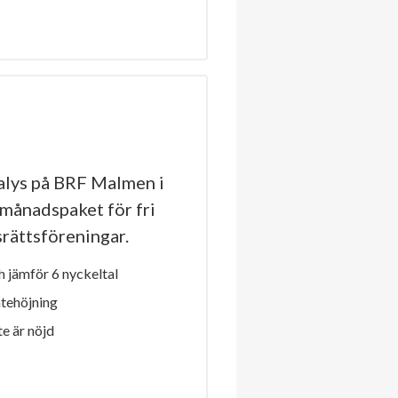
lys på BRF Malmen i
 månadspaket för fri
dsrättsföreningar.
 jämför 6 nyckeltal
ntehöjning
e är nöjd