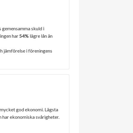
s gemensamma skuld i
ningen har
54%
lägre lån än
h jämförelse i föreningens
 mycket god ekonomi. Lägsta
n har ekonomiska svårigheter.