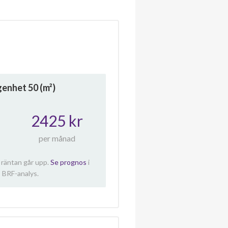
ägenhet
50
(m²)
2425 kr
per månad
 räntan går upp.
Se prognos
i
 BRF-analys.