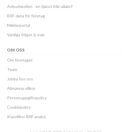
Anbudskollen - en tjänst från allabrf
BRF-data för företag
Mäklarportal
Vanliga frågor & svar
OM OSS
Om företaget
Team
Jobba hos oss
Allmänna villkor
Personuppgiftspolicy
Cookiepolicy
Köpvillkor BRF analys
Copyright © ABRF Technologies AB 2026