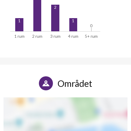
2
1
1
0
0
1 rum
2 rum
3 rum
4 rum
5+ rum
Området