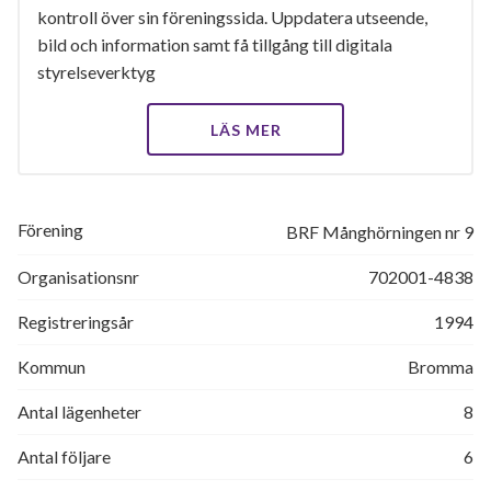
kontroll över sin föreningssida. Uppdatera utseende,
bild och information samt få tillgång till digitala
styrelseverktyg
LÄS MER
Förening
BRF Månghörningen nr 9
Organisationsnr
702001-4838
Registreringsår
1994
Kommun
Bromma
Antal lägenheter
8
Antal följare
6