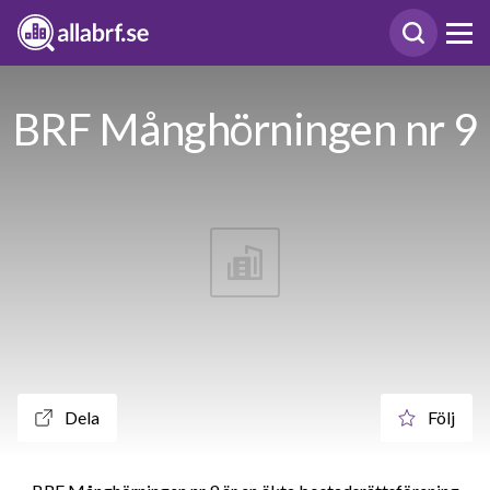
BRF Månghörningen nr 9
Dela
Följ