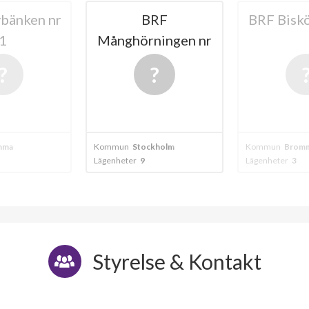
RF
BRF Biskötaren 10
BRF 19
ningen nr
bostads
8.
kholm
Kommun
Bromma
Kommun
Brom
Lägenheter
3
Lägenheter
23
Styrelse & Kontakt