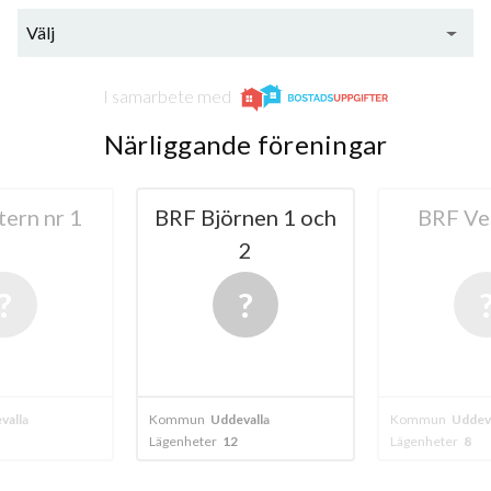
Välj
lägenheter
I samarbete med
Närliggande föreningar
örnen 1 och
BRF Vesslan 1
BRF B
2
Udd
devalla
Kommun
Uddevalla
Kommun
Udd
12
Lägenheter
8
Lägenheter
1