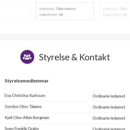
 centrum
Kommun
Täby
Kommun
Täby
Lägenheter
69
Lägenheter
47
Styrelse & Kontakt
Styrelsemedlemmar
Eva Christina Karlsson
Ordinarie ledamot
Gordon Olov Talamo
Ordinarie ledamot
Kjell Olov Albin Bergman
Ordinarie ledamot
Sven Fredrik Graby
Ordinarie ledamot