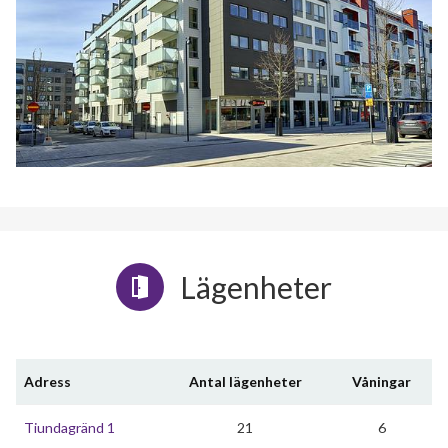
Lägenheter
Adress
Antal lägenheter
Våningar
Tiundagränd 1
21
6