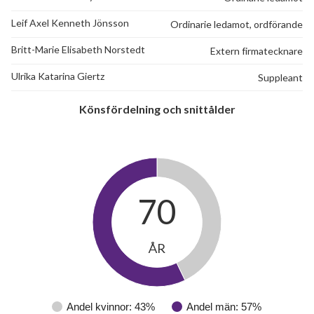
Leif Axel Kenneth Jönsson
Ordinarie ledamot, ordförande
Britt-Marie Elisabeth Norstedt
Extern firmatecknare
Ulrika Katarina Giertz
Suppleant
Könsfördelning och snittålder
70
ÅR
Andel kvinnor: 43%
Andel män: 57%