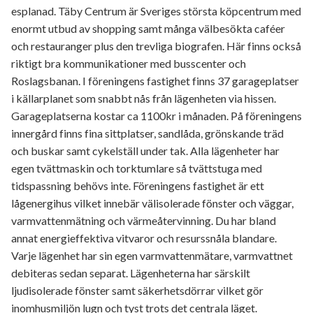
esplanad. Täby Centrum är Sveriges största köpcentrum med
enormt utbud av shopping samt många välbesökta caféer
och restauranger plus den trevliga biografen. Här finns också
riktigt bra kommunikationer med busscenter och
Roslagsbanan. I föreningens fastighet finns 37 garageplatser
i källarplanet som snabbt nås från lägenheten via hissen.
Garageplatserna kostar ca 1100kr i månaden. På föreningens
innergård finns fina sittplatser, sandlåda, grönskande träd
och buskar samt cykelställ under tak. Alla lägenheter har
egen tvättmaskin och torktumlare så tvättstuga med
tidspassning behövs inte. Föreningens fastighet är ett
lågenergihus vilket innebär välisolerade fönster och väggar,
varmvattenmätning och värmeåtervinning. Du har bland
annat energieffektiva vitvaror och resurssnåla blandare.
Varje lägenhet har sin egen varmvattenmätare, varmvattnet
debiteras sedan separat. Lägenheterna har särskilt
ljudisolerade fönster samt säkerhetsdörrar vilket gör
inomhusmiljön lugn och tyst trots det centrala läget.