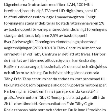
Lägenheterna är utrustade med fiber-LAN, 100 Mbit
bredband, basutbud på TV med HD digitalbox, samt IP-
telefoni vilket dessutom ingår i månadsavgiften. Enligt
föreningens stadgar debiteras bostadsrättsinnehavaren 1%
av basbeloppet för varje pantmeddelande. Enligt föreningens
stadgar debiteras köparen 2,5% av basbeloppet i
överlåtelseavgift. Föreningens ekonomi Inga planerade
avgiftshöjningar (2020-10-13) Täby Centrum Allmänt om
området Här vid Täby Centrum är det lätt att trivas. Här bor
du i hjärtat av Täby med allt du någonsin kan önska dig.
Butiker, restauranger, bio, simhall, vårdcentral och närsjukhus
och all form av träning. Du behöver aldrig lämna centrala
Täby. Från Täby centrum har du endast en kort promenad till
tex Enstakrog som bjuder på skog och upplysta motionsspår.
Parkering här i Centrum finns i garage, där du kan stå 4h
gratis. Även runtom Täby C finns p-platser på gatan, allt från
3h till obestämd tid. Kommunikation Från Täby C går
Roslagsbanan både norr och söder ut. Du är inne i Stockholm