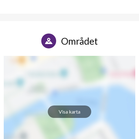
Området
Visa karta