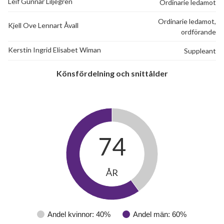
Leif Gunnar Liljegren
Ordinarie ledamot
Ordinarie ledamot,
Kjell Ove Lennart Åvall
ordförande
Kerstin Ingrid Elisabet Wiman
Suppleant
Könsfördelning och snittålder
74
ÅR
Andel kvinnor: 40%
Andel män: 60%