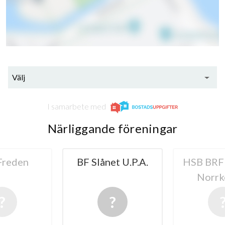
Välj
I samarbete med
Närliggande föreningar
Freden
BF Slånet U.P.A.
HSB BRF 
Norrk