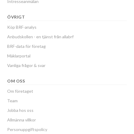
Intresseanmälan
ÖVRIGT
Köp BRF-analys
Anbudskollen - en tjänst från allabrf
BRF-data för företag
Mäklarportal
Vanliga frågor & svar
OM OSS
Om företaget
Team
Jobba hos oss
Allmänna villkor
Personuppgiftspolicy