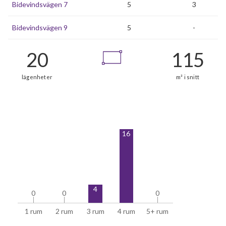
Bidevindsvägen 7
5
3
Bidevindsvägen 9
5
-
20
16
lägenheter
m²
4
0
0
0
0
0
0
1 rum
2 rum
3 rum
4 rum
5+ rum