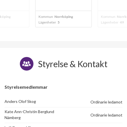
köping
Kommun
Norrköping
Kommun
Norrk
Lägenheter
5
Lägenheter
49
Styrelse & Kontakt
Styrelsemedlemmar
Anders Olof Skog
Ordinarie ledamot
Kate Ann-Christin Berglund
Ordinarie ledamot
Nämberg