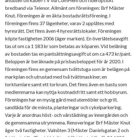
ansluten till kabel-TV via ComHem och fiberoptiskt
bredband via Telenor. Allmänt om föreningen: Brf Mäster
Knut. Föreningen är en äkta bostadsrättsförening. I
föreningen finns 37 lägenheter, varav 2 upplåtes med
hyresrätt. Det finns även 4 hyresrättslokaler. Föreningen
köpte fastigheten 2006 (äger marken). En överlåtelseavgift
tas ut om ca 1 183 kr som betalas av köparen. Vid belåning
av bostaden tas en pantsättningsavgift ut om ca 473 kr/pant.
Beloppen är beräknade på prisbasbeloppet för år 2020. I
föreningen finns en gemensam tvättstuga som är belägen på
markplan och utrustad med två tvättmaskiner, en
torktumlare samt ett torkrum. Det finns även en bastu som
medlemmarna kan nyttja kostnadsfritt samt ett hobbyrum.
Föreningen har en mysig gård med utemöbler och grill,
sandlåda för de minsta, planteringar och cykelparkering.
Varje år anordnas höst- och vårstädning av innergården och
de gemensamma utrymmena. Renoveringar Brf Mäster Knut
äger två fastigheter. Valnöten 3 (Mäster Danielsgatan 2 och