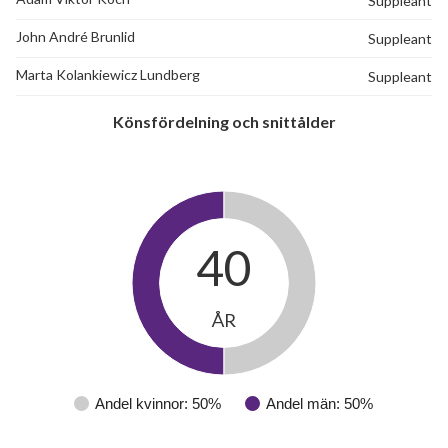
Suppleant
John André Brunlid
Suppleant
Marta Kolankiewicz Lundberg
Suppleant
Könsfördelning och snittålder
40
ÅR
Andel kvinnor: 50%
Andel män: 50%