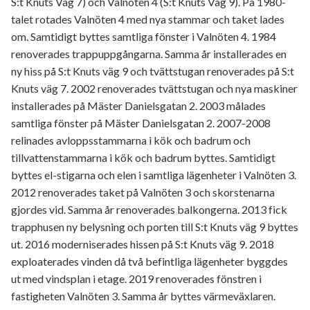
S:t Knuts Väg 7) och Valnöten 4 (S:t Knuts Väg 9). På 1980-
talet rotades Valnöten 4 med nya stammar och taket lades
om. Samtidigt byttes samtliga fönster i Valnöten 4. 1984
renoverades trappuppgångarna. Samma år installerades en
ny hiss på S:t Knuts väg 9 och tvättstugan renoverades på S:t
Knuts väg 7. 2002 renoverades tvättstugan och nya maskiner
installerades på Mäster Danielsgatan 2. 2003 målades
samtliga fönster på Mäster Danielsgatan 2. 2007-2008
relinades avloppsstammarna i kök och badrum och
tillvattenstammarna i kök och badrum byttes. Samtidigt
byttes el-stigarna och elen i samtliga lägenheter i Valnöten 3.
2012 renoverades taket på Valnöten 3 och skorstenarna
gjordes vid. Samma år renoverades balkongerna. 2013 fick
trapphusen ny belysning och porten till S:t Knuts väg 9 byttes
ut. 2016 moderniserades hissen på S:t Knuts väg 9. 2018
exploaterades vinden då två befintliga lägenheter byggdes
ut med vindsplan i etage. 2019 renoverades fönstren i
fastigheten Valnöten 3. Samma år byttes värmeväxlaren.