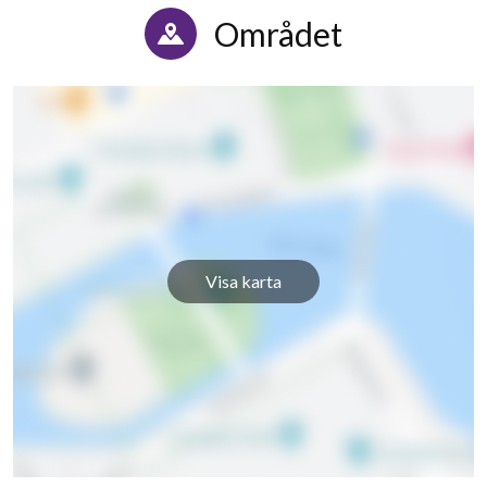
Området
Visa karta