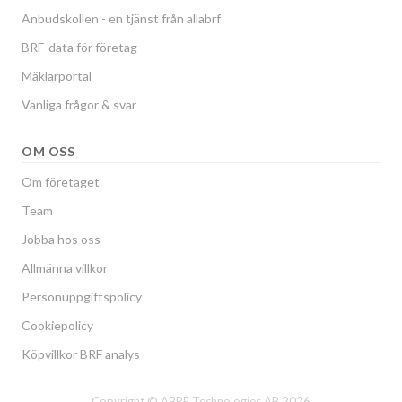
Anbudskollen - en tjänst från allabrf
BRF-data för företag
Mäklarportal
Vanliga frågor & svar
OM OSS
Om företaget
Team
Jobba hos oss
Allmänna villkor
Personuppgiftspolicy
Cookiepolicy
Köpvillkor BRF analys
Copyright © ABRF Technologies AB 2026