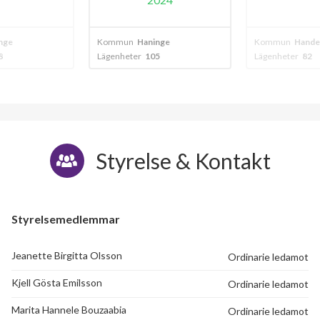
nge
Kommun
Haninge
Kommun
Hande
8
Lägenheter
105
Lägenheter
82
Styrelse & Kontakt
Styrelsemedlemmar
Jeanette Birgitta Olsson
Ordinarie ledamot
Kjell Gösta Emilsson
Ordinarie ledamot
Marita Hannele Bouzaabia
Ordinarie ledamot