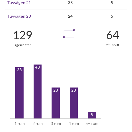
Tuvvägen 21
35
5
Tuvvägen 23
24
5
40
38
129
lägenheter
23
23
5
1 rum
2 rum
3 rum
4 rum
5+ rum