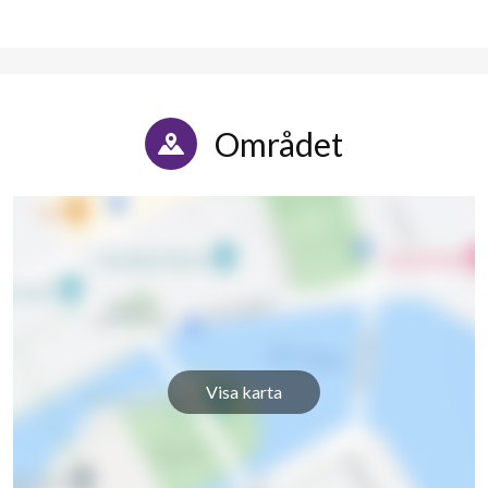
Området
Visa karta