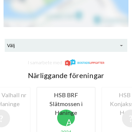
Välj
I samarbete med
Närliggande föreningar
Valhall nr
HSB BRF
HSB
Haninge
Slätmossen i
Konjaks
Haninge
Han
A
2024