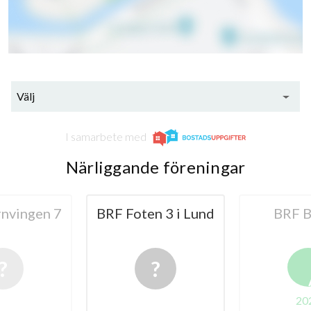
Välj
I samarbete med
12
Närliggande föreningar
lägenheter
n 3 i Lund
BRF Bollen
BRF Bo
A
2024