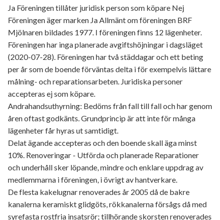
Ja Föreningen tillåter juridisk person som köpare Nej
Föreningen äger marken Ja Allmänt om föreningen BRF
Mjölnaren bildades 1977. I föreningen finns 12 lägenheter.
Föreningen har inga planerade avgiftshöjningar i dagsläget
(2020-07-28). Föreningen har två städdagar och ett beting
per år som de boende förväntas delta i för exempelvis lättare
målning- och reparationsarbeten. Juridiska personer
accepteras ej som köpare.
Andrahandsuthyrning: Bedöms från fall till fall och har genom
åren oftast godkänts. Grundprincip är att inte för många
lägenheter får hyras ut samtidigt.
Delat ägande accepteras och den boende skall äga minst
10%. Renoveringar - Utförda och planerade Reparationer
och underhåll sker löpande, mindre och enklare uppdrag av
medlemmarna i föreningen, i övrigt av hantverkare.
De flesta kakelugnar renoverades år 2005 då de bakre
kanalerna keramiskt glidgöts, rökkanalerna försågs då med
syrefasta rostfria insatsrör; tillhörande skorsten renoverades