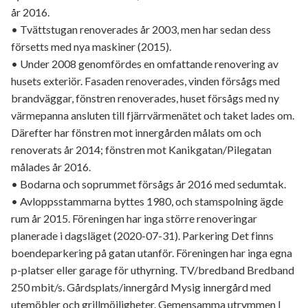
år 2016.
• Tvättstugan renoverades år 2003, men har sedan dess
försetts med nya maskiner (2015).
• Under 2008 genomfördes en omfattande renovering av
husets exteriör. Fasaden renoverades, vinden försågs med
brandväggar, fönstren renoverades, huset försågs med ny
värmepanna ansluten till fjärrvärmenätet och taket lades om.
Därefter har fönstren mot innergården målats om och
renoverats år 2014; fönstren mot Kanikgatan/Pilegatan
målades år 2016.
• Bodarna och soprummet försågs år 2016 med sedumtak.
• Avloppsstammarna byttes 1980, och stamspolning ägde
rum år 2015. Föreningen har inga större renoveringar
planerade i dagsläget (2020-07-31). Parkering Det finns
boendeparkering på gatan utanför. Föreningen har inga egna
p-platser eller garage för uthyrning. TV/bredband Bredband
250 mbit/s. Gårdsplats/innergård Mysig innergård med
utemöbler och grillmöjligheter. Gemensamma utrymmen I