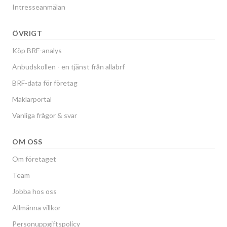
Intresseanmälan
ÖVRIGT
Köp BRF-analys
Anbudskollen - en tjänst från allabrf
BRF-data för företag
Mäklarportal
Vanliga frågor & svar
OM OSS
Om företaget
Team
Jobba hos oss
Allmänna villkor
Personuppgiftspolicy