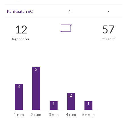
Kanikgatan 6C
4
-
5
3
2
1
1
1 rum
2 rum
3 rum
4 rum
5+ rum