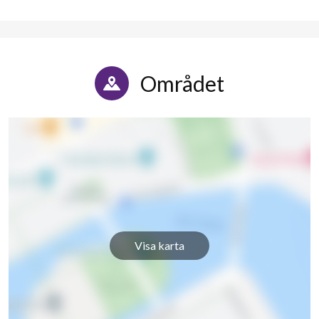
Området
Visa karta