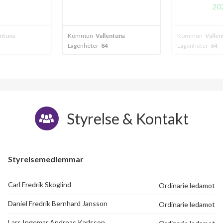
Mörbygården 81
1
-
2024
20
Mörbygården 83
1
-
entuna
Kommun
Vallentuna
Kommun
Valle
Lägenheter
64
Lägenheter
23
Mörbygården 85
1
-
Mörbygården 87
1
-
Mörbygården 89
1
-
Styrelse & Kontakt
Mörbygården 91
1
-
Styrelsemedlemmar
Carl Fredrik Skoglind
Ordinarie ledamot
Daniel Fredrik Bernhard Jansson
Ordinarie ledamot
Lars Ingemar Andreas Karlsson