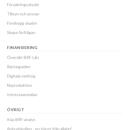
Försäkringsskydd
Tillsyn och ansvar
Förebygg skador
Skapa förfrågan
FINANSIERING
Översikt BRF-Lån
Ränteguiden
Digitala verktyg
Nyproduktion
Intresseanmälan
ÖVRIGT
Köp BRF-analys
Anbudskollen - en tjänst från allabrf