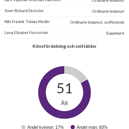
Ordinarie ledamot
Sven Rickard Ekström
Ordinarie ledamot
Nils Fredrik Tobias Modin
Ordinarie ledamot, ordförande
Lena Elisabet Forsström
Suppleant
Könsfördelning och snittålder
51
ÅR
Andel kvinnor: 17%
Andel män: 83%