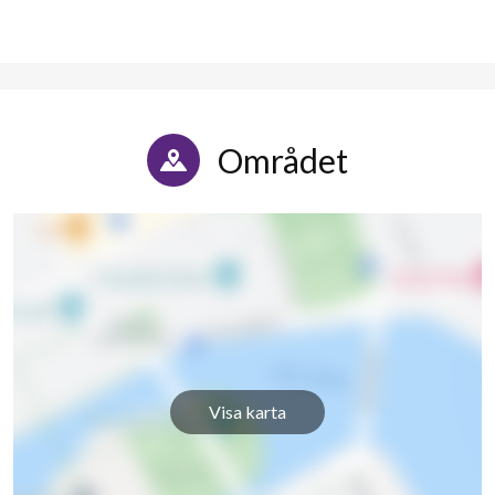
Mörbygården 41
1
-
Mörbygården 43
1
-
Mörbygården 45
1
-
Området
Mörbygården 47
1
-
Mörbygården 49
1
-
Mörbygården 51
1
-
Mörbygården 55
1
-
Mörbygården 57
1
-
Visa karta
Mörbygården 59
1
-
Mörbygården 61
1
2