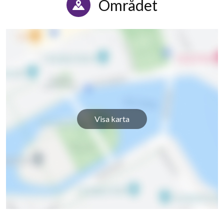
Området
Visa karta