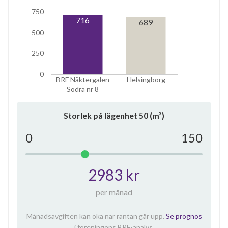
750
716
689
500
250
0
BRF Näktergalen
Helsingborg
Södra nr 8
Storlek på lägenhet
50
(m²)
0
150
2983 kr
per månad
Månadsavgiften kan öka när räntan går upp.
Se prognos
i föreningens BRF-analys.