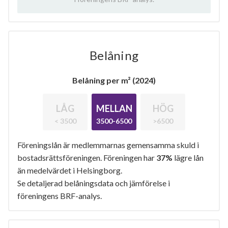
Belåning
Belåning per m² (2024)
LÅG
MELLAN
HÖG
< 3500
3500-6500
>6500
Föreningslån är medlemmarnas gemensamma skuld i
bostadsrättsföreningen. Föreningen har
37%
lägre lån
än medelvärdet i Helsingborg.
Se detaljerad belåningsdata och jämförelse i
föreningens BRF-analys.