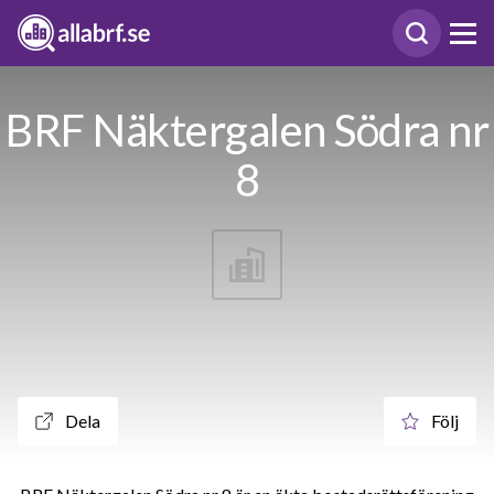
BRF Näktergalen Södra nr
8
Dela
Följ