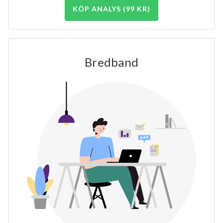
KÖP ANALYS (99 KR)
Bredband