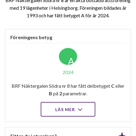
BRF Näktergalen Södra nr 8 är en äkta bostadsrättsförening
med 19 lägenheter i Helsingborg. Föreningen bildades år
1993 och har fått betyget A för år 2024
Föreningens betyg
A
2024
BRF Näktergalen Södra nr 8 har fått delbetyget
C
eller
B
på
2
parametrar.
LÄS MER
Sitter du i styrelsen?