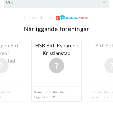
Välj
I samarbete med
Närliggande föreningar
ggen BRF
HSB BRF Kyparen i
BRF So
en i
Kristianstad
ianstad
ianstad
Kommun
Kristianstad - kristianstad-kulltorp
Kommun
Kristi
9
Lägenheter
19
Lägenheter
20