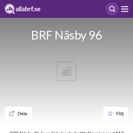
BRF Näsby 96
Dela
Följ