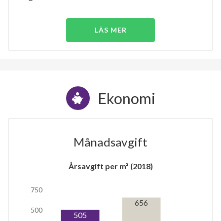
LÄS MER
Ekonomi
Månadsavgift
Årsavgift per m² (2018)
750
656
500
505