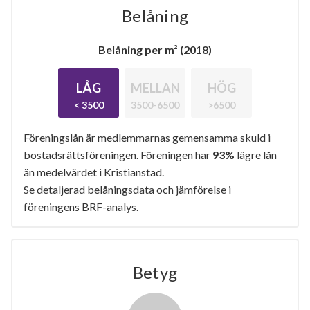
Belåning
Belåning per m² (2018)
LÅG
MELLAN
HÖG
< 3500
3500-6500
>6500
Föreningslån är medlemmarnas gemensamma skuld i
bostadsrättsföreningen. Föreningen har
93%
lägre lån
än medelvärdet i Kristianstad.
Se detaljerad belåningsdata och jämförelse i
föreningens BRF-analys.
Betyg