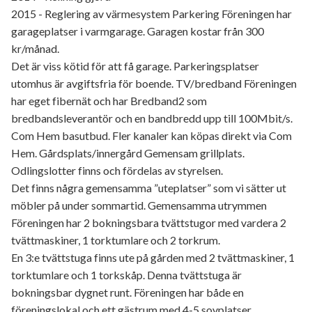
2015 - Reglering av värmesystem Parkering Föreningen har
garageplatser i varmgarage. Garagen kostar från 300
kr/månad.
Det är viss kötid för att få garage. Parkeringsplatser
utomhus är avgiftsfria för boende. TV/bredband Föreningen
har eget fibernät och har Bredband2 som
bredbandsleverantör och en bandbredd upp till 100Mbit/s.
Com Hem basutbud. Fler kanaler kan köpas direkt via Com
Hem. Gårdsplats/innergård Gemensam grillplats.
Odlingslotter finns och fördelas av styrelsen.
Det finns några gemensamma ”uteplatser” som vi sätter ut
möbler på under sommartid. Gemensamma utrymmen
Föreningen har 2 bokningsbara tvättstugor med vardera 2
tvättmaskiner, 1 torktumlare och 2 torkrum.
En 3:e tvättstuga finns ute på gården med 2 tvättmaskiner, 1
torktumlare och 1 torkskåp. Denna tvättstuga är
bokningsbar dygnet runt. Föreningen har både en
föreningslokal och ett gästrum med 4-5 sovplatser.