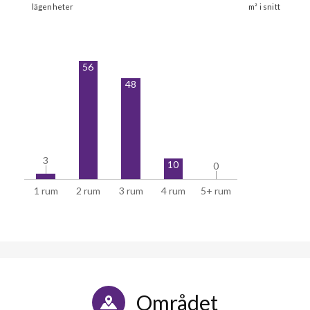
56
48
3
3
10
0
0
1 rum
2 rum
3 rum
4 rum
5+ rum
Området