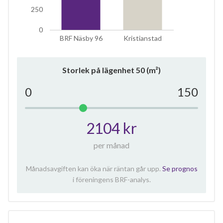
250
0
BRF Näsby 96
Kristianstad
Storlek på lägenhet
50
(m²)
0
150
2104 kr
per månad
Månadsavgiften kan öka när räntan går upp.
Se prognos
i föreningens BRF-analys.