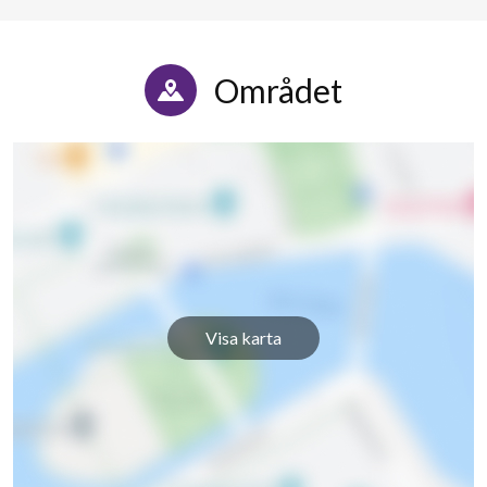
Nevisborg 44C
1
-
Nevisborg 44D
1
-
Området
Nevisborg 46A
1
-
Nevisborg 46B
1
-
Nevisborg 46C
7
3
Visa karta