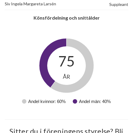
Siv Ingela Margareta Larsén
Suppleant
Könsfördelning och snittålder
75
ÅR
Andel kvinnor: 60%
Andel män: 40%
Sitter du i föreningens styrelse? Bli