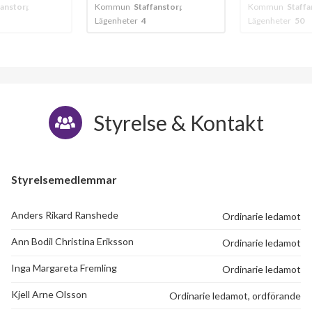
fanstorp
Kommun
Staffanstorp
Kommun
Staffa
Lägenheter
4
Lägenheter
50
Styrelse & Kontakt
Styrelsemedlemmar
Anders Rikard Ranshede
Ordinarie ledamot
Ann Bodil Christina Eriksson
Ordinarie ledamot
Inga Margareta Fremling
Ordinarie ledamot
Kjell Arne Olsson
Ordinarie ledamot, ordförande