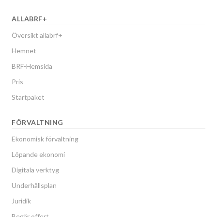
ALLABRF+
Översikt allabrf+
Hemnet
BRF-Hemsida
Pris
Startpaket
FÖRVALTNING
Ekonomisk förvaltning
Löpande ekonomi
Digitala verktyg
Underhållsplan
Juridik
Begär offert