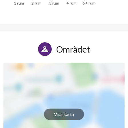
1 rum
2 rum
3 rum
4 rum
5+ rum
Området
Visa karta