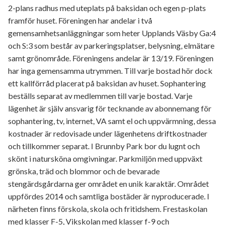
2-plans radhus med uteplats på baksidan och egen p-plats
framför huset. Föreningen har andelar i två
gemensamhetsanläggningar som heter Upplands Väsby Ga:4
och S:3 som består av parkeringsplatser, belysning, elmätare
samt grönområde. Föreningens andelar är 13/19. Föreningen
har inga gemensamma utrymmen. Till varje bostad hör dock
ett kallförråd placerat på baksidan av huset. Sophantering
beställs separat av medlemmen till varje bostad. Varje
lägenhet är själv ansvarig för tecknande av abonnemang för
sophantering, tv, internet, VA samt el och uppvärmning, dessa
kostnader är redovisade under lägenhetens driftkostnader
och tillkommer separat. I Brunnby Park bor du lugnt och
skönt i natursköna omgivningar. Parkmiljön med uppväxt
grönska, träd och blommor och de bevarade
stengärdsgårdarna ger området en unik karaktär. Området
uppfördes 2014 och samtliga bostäder är nyproducerade. I
närheten finns förskola, skola och fritidshem. Frestaskolan
med klasser F-5, Vikskolan med klasser f-9 och