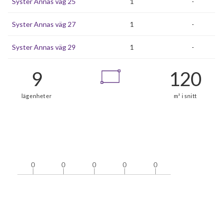
Syster Annas väg 25
1
-
Syster Annas väg 27
1
-
Syster Annas väg 29
1
-
0
0
0
0
0
0
0
0
0
0