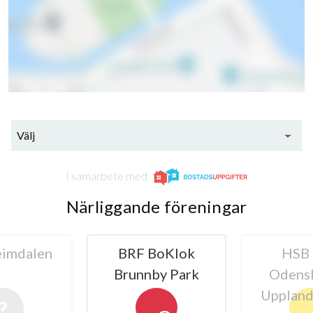
Välj
I samarbete med
9
Närliggande föreningar
lägenheter
m²
BoKlok
HSB BRF
B
by Park
Odenslunda i
Blommelu
Upplands Väsby