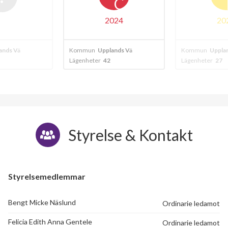
C
B
024
2024
ands Väsby
Kommun
Upplands väsby
Kommun
Uppla
Lägenheter
27
Lägenheter
88
Styrelse & Kontakt
Styrelsemedlemmar
Bengt Micke Näslund
Ordinarie ledamot
Felicia Edith Anna Gentele
Ordinarie ledamot