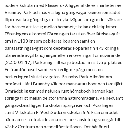
Södervikskolan med klasser 6-9, ligger alldeles i närheten av
Brunnby Park och nås via lugna gångvägar. Genom området
löper vackra gångstigar och cykelvägar som gör det säkrare
för barnen att ta sig mellan hemmet, skolan och lekplatser.
Föreningens ekonomi Föreningen tar ut en överlåtelseavgift
om f n 1183 kr som debiteras köparen samt en
pantsättningsavgift som debiteras köparen f n 473 kr. Inga
planerade avgiftshöjningar eller renoveringar för nuvarande
(2020-01-17). Parkering Till varje bostad finns två p-platser.
En framför huset samt en ytterligare på gemensam
parkeringen i slutet av gatan. Brunnby Park Allmänt om
området Här i Brunnby Vik bor man naturskönt och familjärt.
Området ligger med naturen runt hörnet och barnen kan
springa fritt mellan de stora fina naturområdena. På bekvämt
gångavstånd ligger förskolan Spargrisen och Pysslingen
samt Vikskolan F-9 och Södervikskolan 6-9. Från området
når man de centrala delarna med bussanslutning som går till
Väsby Centrum och pendeltågstationen. Det här är ett