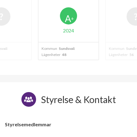
A
+
2024
svall
Kommun
Sundsvall
Kommun
Sundsv
Lägenheter
48
Lägenheter
56
Styrelse & Kontakt
Styrelsemedlemmar