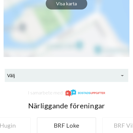
Visa karta
Välj
I samarbete med
Närliggande föreningar
Hugin
BRF Loke
BRF Vi