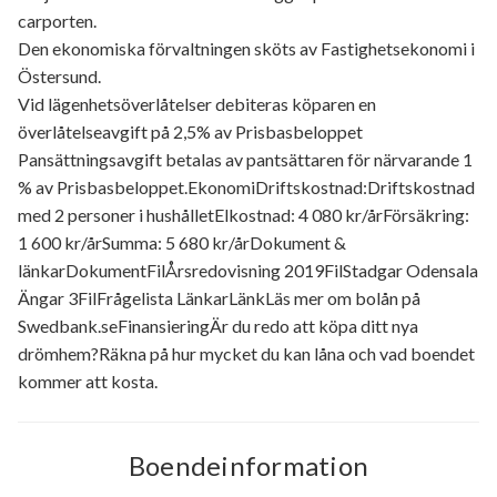
carporten.
Den ekonomiska förvaltningen sköts av Fastighetsekonomi i
Östersund.
Vid lägenhetsöverlåtelser debiteras köparen en
överlåtelseavgift på 2,5% av Prisbasbeloppet
Pansättningsavgift betalas av pantsättaren för närvarande 1
% av Prisbasbeloppet.EkonomiDriftskostnad:Driftskostnad
med 2 personer i hushålletElkostnad: 4 080 kr/årFörsäkring:
1 600 kr/årSumma: 5 680 kr/årDokument &
länkarDokumentFilÅrsredovisning 2019FilStadgar Odensala
Ängar 3FilFrågelista LänkarLänkLäs mer om bolån på
Swedbank.seFinansieringÄr du redo att köpa ditt nya
drömhem?Räkna på hur mycket du kan låna och vad boendet
kommer att kosta.
Boendeinformation