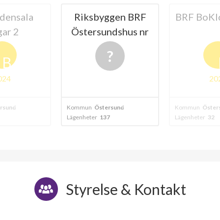
ggen BRF
BRF BoKlok Stallet
HSB
ndshus nr
Russinb
23
Öste
B
2024
20
rsund
Kommun
Östersund
Kommun
Öster
7
Lägenheter
32
Lägenheter
67
Styrelse & Kontakt