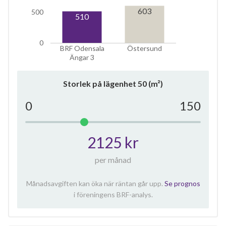
603
500
510
0
BRF Odensala
Östersund
Ängar 3
Storlek på lägenhet
50
(m²)
0
150
2125 kr
per månad
Månadsavgiften kan öka när räntan går upp.
Se prognos
i föreningens BRF-analys.