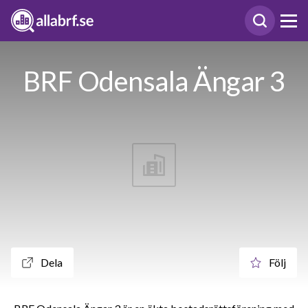
BRF Odensala Ängar 3
Dela
Följ