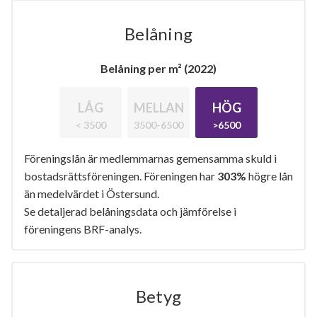
Belåning
Belåning per m² (2022)
LÅG
MELLAN
HÖG
< 3500
3500-6500
>6500
Föreningslån är medlemmarnas gemensamma skuld i
bostadsrättsföreningen. Föreningen har
303%
högre lån
än medelvärdet i Östersund.
Se detaljerad belåningsdata och jämförelse i
föreningens BRF-analys.
Betyg