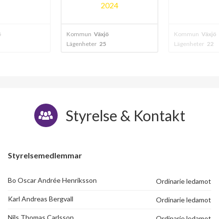
024
ö
Kommun
Växjö
Kommun
Växjö
Lägenheter
22
Lägenheter
29
Styrelse & Kontakt
Styrelsemedlemmar
Bo Oscar Andrée Henriksson
Ordinarie ledamot
Karl Andreas Bergvall
Ordinarie ledamot
Nils Thomas Carlsson
Ordinarie ledamot