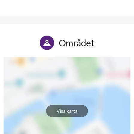
Området
Visa karta