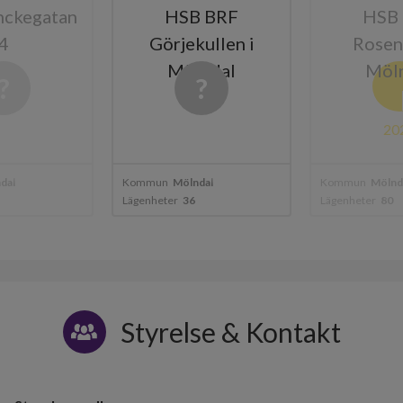
nckegatan
HSB BRF
HSB
4
Görjekullen i
Rosen
Mölndal
Möl
20
dal
Kommun
Mölndal
Kommun
Mölnd
Lägenheter
36
Lägenheter
80
Styrelse & Kontakt