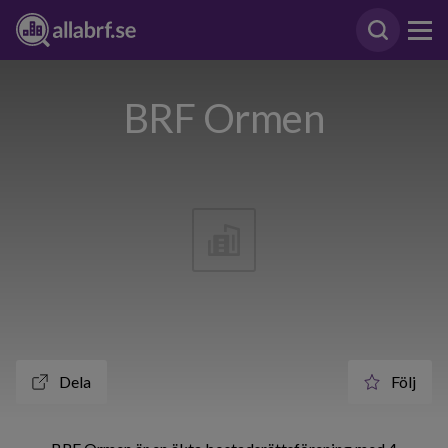
BRF Ormen
Dela
Följ