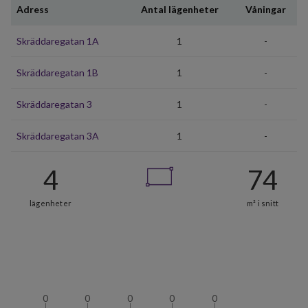
Adress
Antal lägenheter
Våningar
Skräddaregatan 1A
1
-
Skräddaregatan 1B
1
-
Skräddaregatan 3
1
-
Skräddaregatan 3A
1
-
0
0
0
0
0
0
0
0
0
0