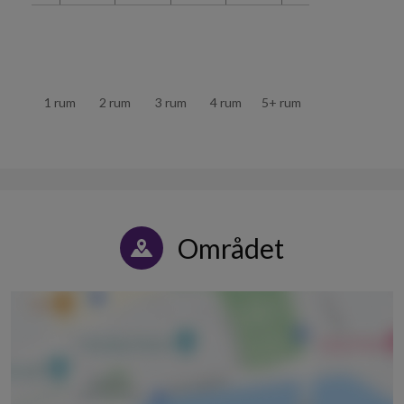
1 rum
2 rum
3 rum
4 rum
5+ rum
Området