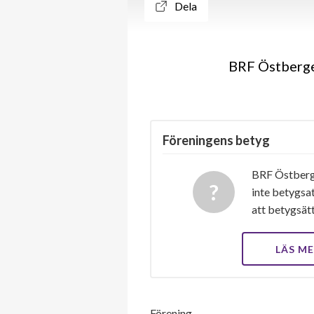
Dela
BRF Östberget
Föreningens betyg
BRF Östberg
inte betygsat
att betygsät
LÄS M
Förening