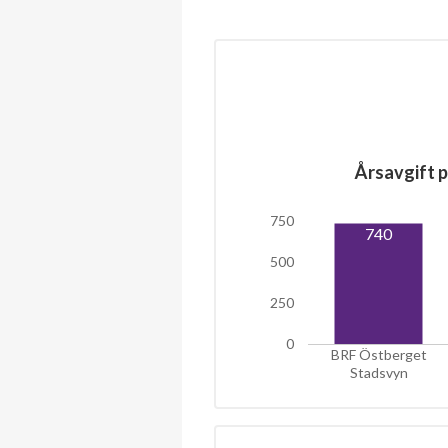
Årsavgift p
750
740
500
250
0
BRF Östberget
Stadsvyn