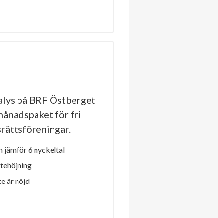
lys på BRF Östberget
månadspaket för fri
dsrättsföreningar.
 jämför 6 nyckeltal
ntehöjning
e är nöjd