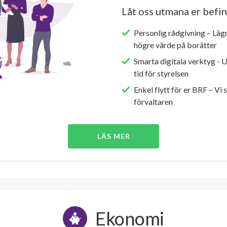
Låt oss utmana er befin
Personlig rådgivning – Läg
högre värde på borätter
Smarta digitala verktyg - 
tid för styrelsen
Enkel flytt för er BRF – Vi 
förvaltaren
LÄS MER
Ekonomi