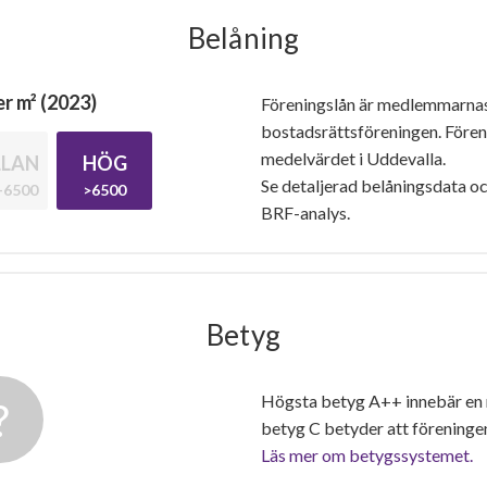
Belåning
r m² (2023)
Föreningslån är medlemmarna
bostadsrättsföreningen. Före
medelvärdet i Uddevalla.
LAN
HÖG
Se detaljerad belåningsdata oc
-6500
>6500
BRF-analys.
Betyg
Högsta betyg A++ innebär en
betyg C betyder att föreninge
Läs mer om betygssystemet.