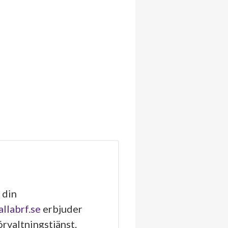
 din
allabrf.se
erbjuder
rvaltningstjänst.