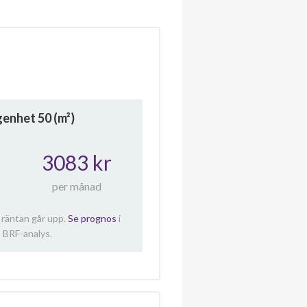
ägenhet
50
(m²)
3083 kr
per månad
 räntan går upp.
Se prognos
i
 BRF-analys.