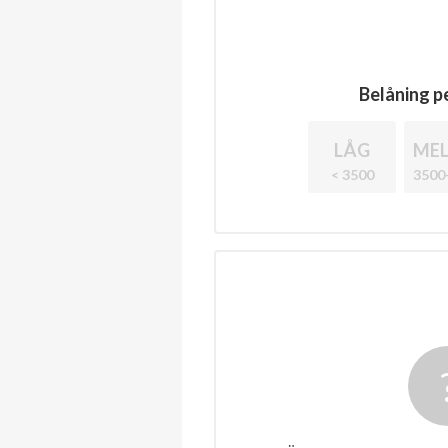
Belåning pe
LÅG
MEL
< 3500
3500