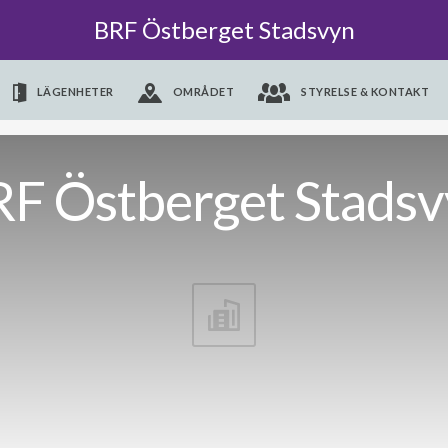
BRF Östberget Stadsvyn
LÄGENHETER
OMRÅDET
STYRELSE & KONTAKT
F Östberget Stads