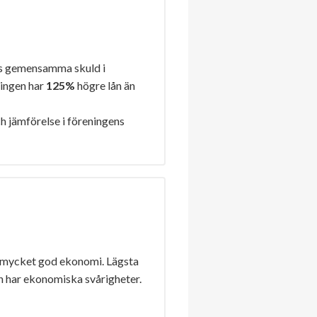
s gemensamma skuld i
ningen har
125%
högre lån än
h jämförelse i föreningens
 mycket god ekonomi. Lägsta
n har ekonomiska svårigheter.