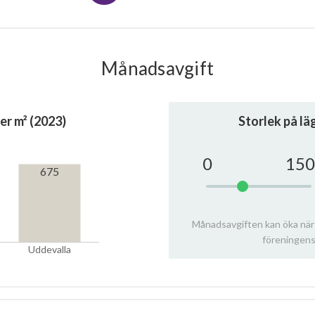
Månadsavgift
er m² (2023)
Storlek på l
0
150
675
Månadsavgiften kan öka när
föreningens
Uddevalla