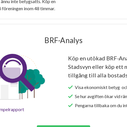
ännu inte betygsatts. Köp en
i föreningen inom 48 timmar.
BRF-Analys
Köp en utökad BRF-Ana
Stadsvyn eller köp ett 
tillgång till alla bosta
Visa ekonomiskt betyg och
Se hur avgiften ökar vid rä
Pengarna tillbaka om du int
empelrapport