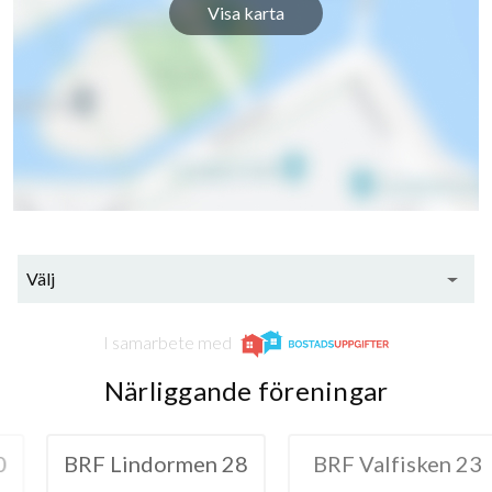
Visa karta
Välj
I samarbete med
Närliggande föreningar
dormen 28
BRF Valfisken 23
BRF Lin