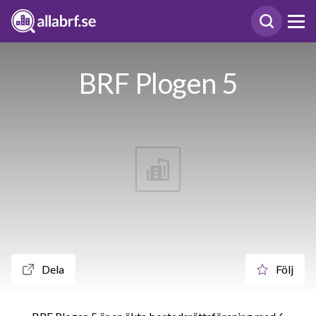
BRF Plogen 5
Dela
Följ