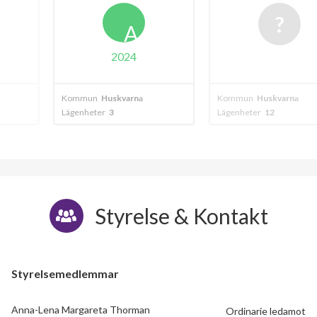
A
024
varna
Kommun
Huskvarna
Kommun
Jönkö
Lägenheter
12
Lägenheter
7
Styrelse & Kontakt
Styrelsemedlemmar
Anna-Lena Margareta Thorman
Ordinarie ledamot