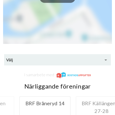
Välj
I samarbete med
Närliggande föreningar
neryd 14
BRF Källängen nr
BRF Fåge
27-28