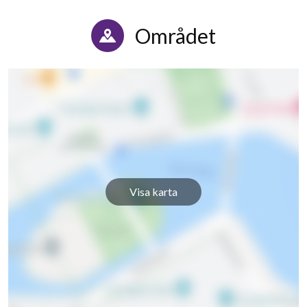
Området
Visa karta