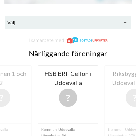
Välj
I samarbete med
Närliggande föreningar
nen 1 och
HSB BRF Cellon i
Riksbyg
2
Uddevalla
Uddeval
valla
Kommun
Uddevalla
Kommun
Uddeva
Lägenheter
56
Lägenheter
270