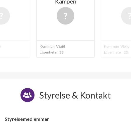
Kampen
ö
Kommun
Växjö
Kommun
Växjö
Lägenheter
33
Lägenheter
22
Styrelse & Kontakt
Styrelsemedlemmar