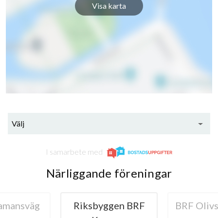
Visa karta
Välj
I samarbete med
Närliggande föreningar
amansväg
Riksbyggen BRF
BRF Oliv