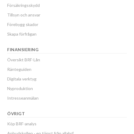
Försäkringsskydd
Tillsyn och ansvar
Förebygg skador
Skapa förfrågan
FINANSIERING
Översikt BRF-Lån
Ränteguiden
Digitala verktyg
Nyproduktion
Intresseanmälan
ÖVRIGT
Köp BRF-analys
Anbudskollen - en tjänst från allabrf