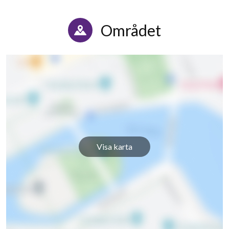
Området
4
lägenheter
Visa karta