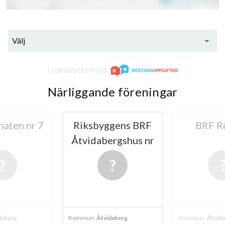
Välj
I samarbete med
Närliggande föreningar
aten nr 7
Riksbyggens BRF
BRF R
Åtvidabergshus nr
2
daberg
Kommun
Åtvidaberg
Kommun
Åtvid