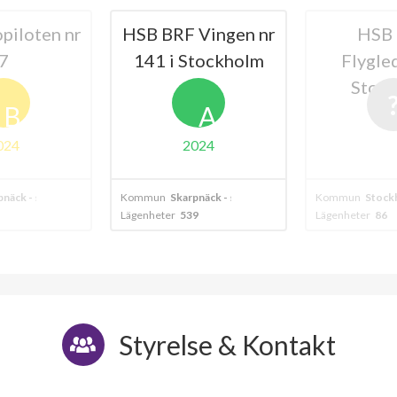
HSB BRF Vingen nr
HSB BRF
141 i Stockholm
Flygledaren i
Stockholm
A
2024
m
Kommun
Skarpnäck - stockholm
Kommun
Stockholm
Lägenheter
539
Lägenheter
86
Styrelse & Kontakt