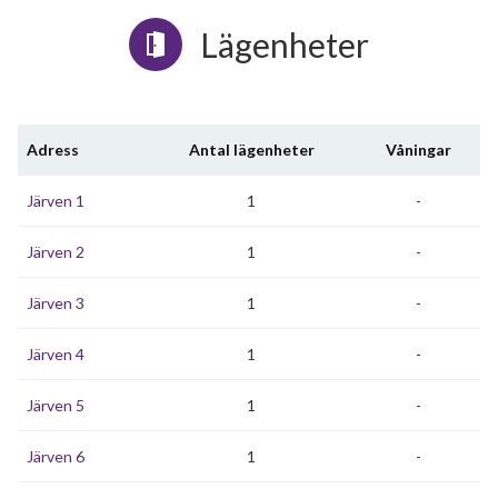
Lägenheter
Adress
Antal lägenheter
Våningar
Järven 1
1
-
Järven 2
1
-
Järven 3
1
-
Järven 4
1
-
Järven 5
1
-
Järven 6
1
-