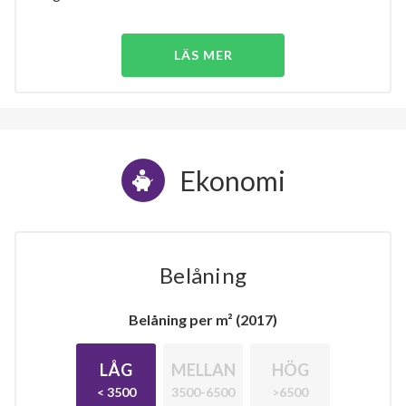
LÄS MER
Ekonomi
Belåning
Belåning per m² (2017)
LÅG
MELLAN
HÖG
< 3500
3500-6500
>6500