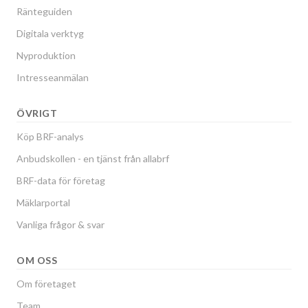
Ränteguiden
Digitala verktyg
Nyproduktion
Intresseanmälan
ÖVRIGT
Köp BRF-analys
Anbudskollen - en tjänst från allabrf
BRF-data för företag
Mäklarportal
Vanliga frågor & svar
OM OSS
Om företaget
Team