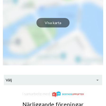
Uttern 6
1
-
Uttern 7
1
-
Visa karta
Uttern 8
1
-
Uttern 9
1
-
Uttern 10
1
-
Välj
I samarbete med
Närliggande föreningar