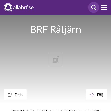
BRF Råtjärn
Dela
Följ