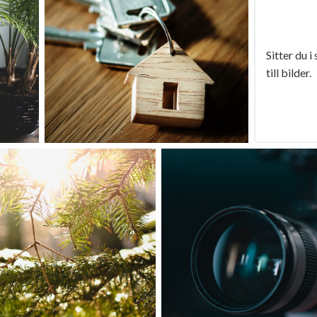
Sitter du i
till bilder.