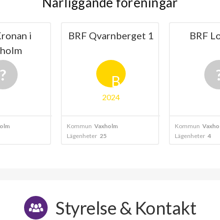
Närliggande föreningar
ronan i
BRF Qvarnberget 1
BRF Lo
xholm
B
2024
olm
Kommun
Vaxholm
Kommun
Vaxho
Lägenheter
25
Lägenheter
4
Styrelse & Kontakt