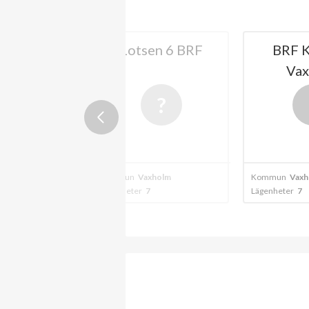
Vaxholms
Lotsen 6 BRF
BRF K
yrman
Va
A
2024
xholm
Kommun
Vaxholm
Kommun
Vaxh
Lägenheter
7
Lägenheter
7