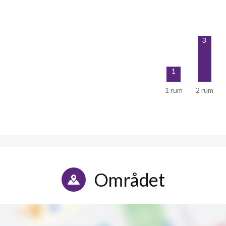
3
1
1 rum
2 rum
Området