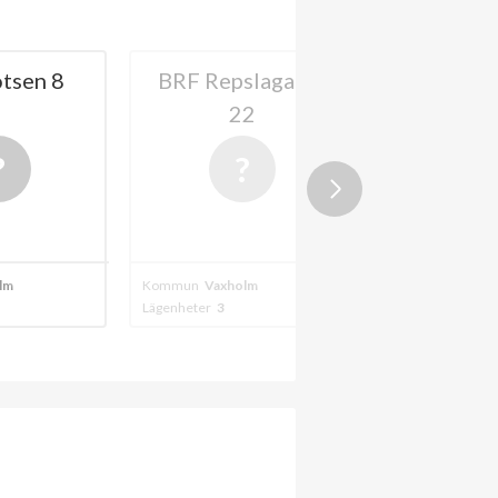
tsen 8
BRF Repslagaren
BRF Gu
22
Vaxh
lm
Kommun
Vaxholm
Kommun
Vaxhol
Lägenheter
3
Lägenheter
3