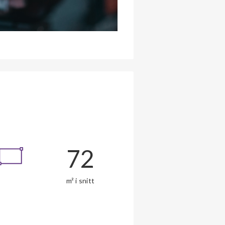
72
m² i snitt