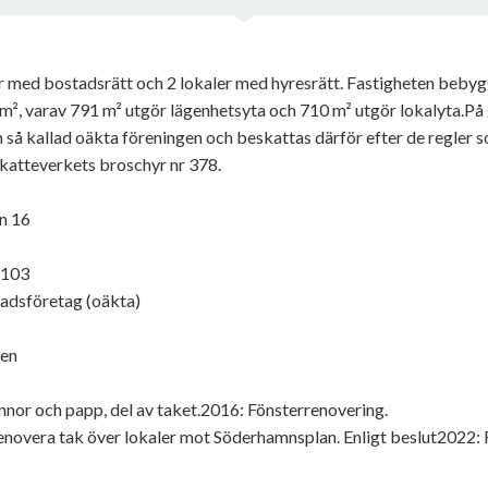
r med bostadsrätt och 2 lokaler med hyresrätt. Fastigheten beby
 m², varav 791 m² utgör lägenhetsyta och 710 m² utgör lokalyta.På
 så kallad oäkta föreningen och beskattas därför efter de regler s
katteverkets broschyr nr 378.
n 16
1103
tadsföretag (oäkta)
ken
nor och papp, del av taket.2016: Fönsterrenovering.
overa tak över lokaler mot Söderhamnsplan. Enligt beslut2022: R