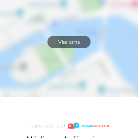
Visa karta
I samarbete med