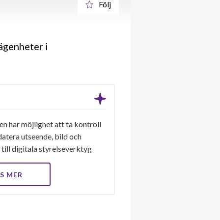
Följ
ägenheter i
n har möjlighet att ta kontroll
datera utseende, bild och
till digitala styrelseverktyg
S MER