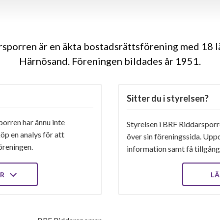
sporren är en äkta bostadsrättsförening med 18 l
Härnösand. Föreningen bildades år 1951
Sitter du i styrelsen?
orren har ännu inte
Styrelsen i BRF Riddarsporre
öp en analys för att
över sin föreningssida. Upp
öreningen.
information samt få tillgång 
ER
LÄ