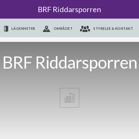
BRF Riddarsporren
LÄGENHETER
OMRÅDET
STYRELSE & KONTAKT
BRF Riddarsporren