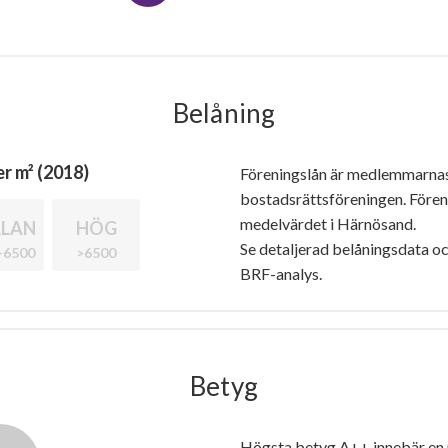
Belåning
r m² (2018)
Föreningslån är medlemmarna
bostadsrättsföreningen. Före
medelvärdet i Härnösand.
LAN
HÖG
Se detaljerad belåningsdata oc
-6500
>6500
BRF-analys.
Betyg
Högsta betyg A++ innebär en