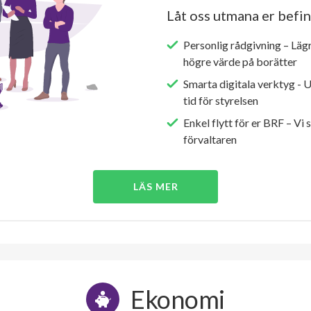
Låt oss utmana er befin
Personlig rådgivning – Läg
högre värde på borätter
Smarta digitala verktyg - 
tid för styrelsen
Enkel flytt för er BRF – Vi 
förvaltaren
LÄS MER
Ekonomi