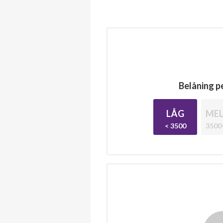
Belåning pe
LÅG
MEL
< 3500
3500