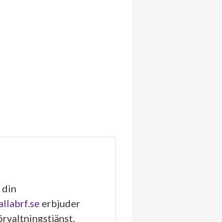
 din
allabrf.se
erbjuder
rvaltningstjänst.