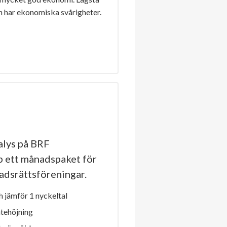
n har ekonomiska svårigheter.
lys på BRF
p ett månadspaket för
stadsrättsföreningar.
 jämför 1 nyckeltal
ntehöjning