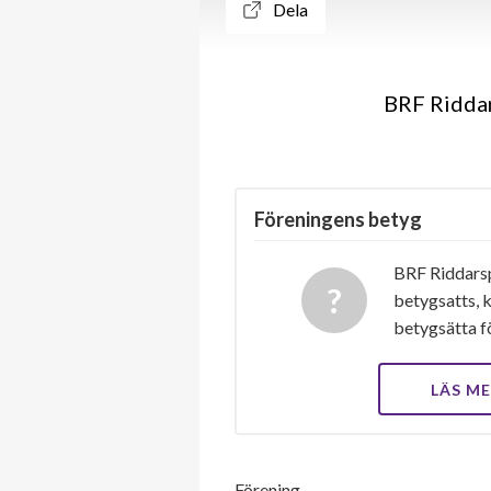
Dela
BRF Riddar
Föreningens betyg
BRF Riddarsp
betygsatts, k
betygsätta f
LÄS M
Förening