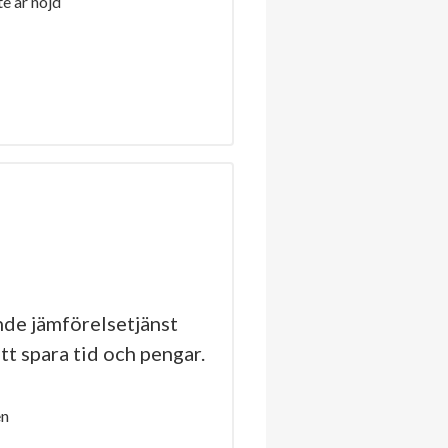
e är nöjd
de jämförelsetjänst
tt spara tid och pengar.
en