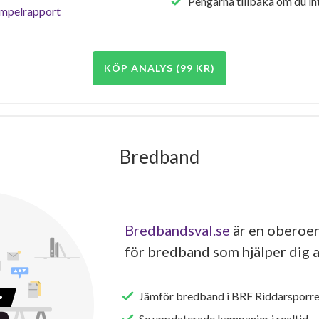
Pengarna tillbaka om du int
empelrapport
KÖP ANALYS (99 KR)
Bredband
Bredbandsval.se
är en oberoen
för bredband som hjälper dig a
Jämför bredband i BRF Riddarsporr
Se uppdaterade kampanjer i realtid