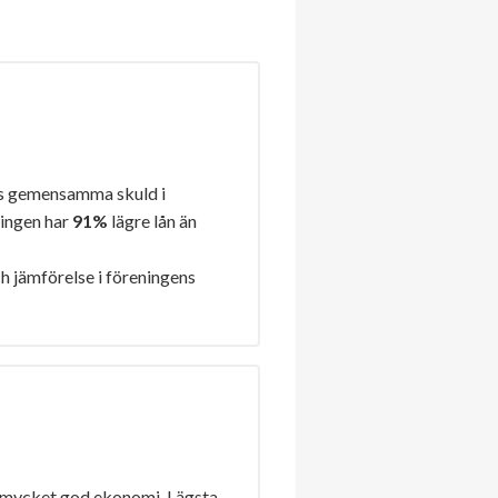
s gemensamma skuld i
ningen har
91%
lägre lån än
h jämförelse i föreningens
 mycket god ekonomi. Lägsta