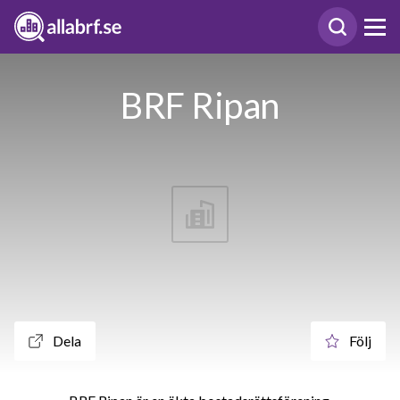
BRF Ripan
Dela
Följ