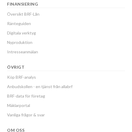
FINANSIERING
Översikt BRF-Lån
Ränteguiden
Digitala verktyg
Nyproduktion
Intresseanmälan
ÖVRIGT
Köp BRF-analys
Anbudskollen - en tjänst från allabrf
BRF-data för företag
Mäklarportal
Vanliga frågor & svar
OM OSS