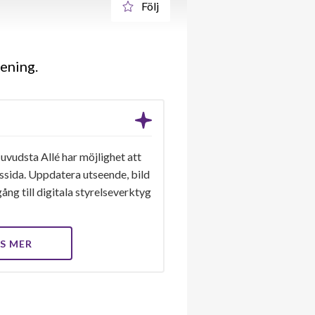
Följ
rening
vudsta Allé har möjlighet att
gssida. Uppdatera utseende, bild
ång till digitala styrelseverktyg
S MER