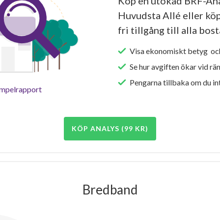
Köp en utökad BRF-An
Huvudsta Allé eller kö
fri tillgång till alla bo
Visa ekonomiskt betyg och
Se hur avgiften ökar vid rä
Pengarna tillbaka om du int
empelrapport
KÖP ANALYS (99 KR)
Bredband