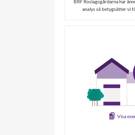
BRF Roslagsgårdarna har ännu
analys så betygsätter vi 
Visa ex