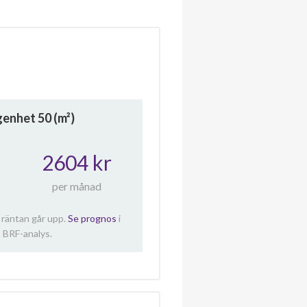
ägenhet
50
(m²)
2604 kr
per månad
 räntan går upp.
Se prognos
i
 BRF-analys.