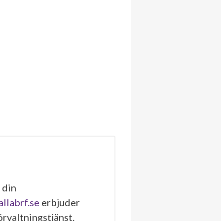
 din
allabrf.se
erbjuder
rvaltningstjänst.