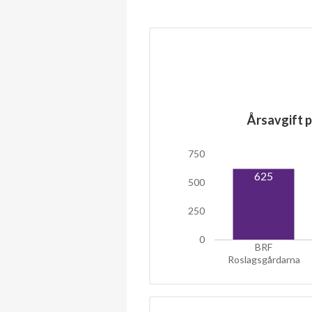
Årsavgift p
750
625
500
250
0
BRF
Roslagsgårdarna