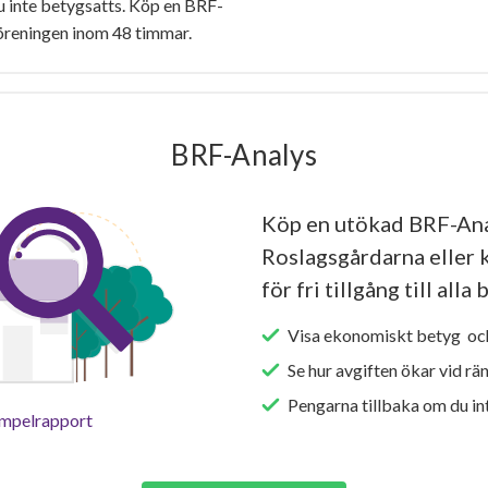
 inte betygsatts. Köp en BRF-
föreningen inom 48 timmar.
BRF-Analys
Köp en utökad BRF-Ana
Roslagsgårdarna eller 
för fri tillgång till all
Visa ekonomiskt betyg och
Se hur avgiften ökar vid rä
Pengarna tillbaka om du int
empelrapport