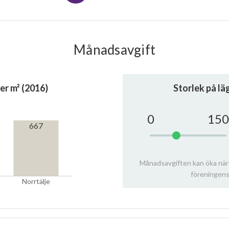
Månadsavgift
er m² (2016)
Storlek på l
0
150
667
Månadsavgiften kan öka när
föreningens
Norrtälje