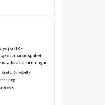
lys på BRF
köp ett månadspaket
a bostadsrättsföreningar.
 jämför 6 nyckeltal
ntehöjning
e är nöjd