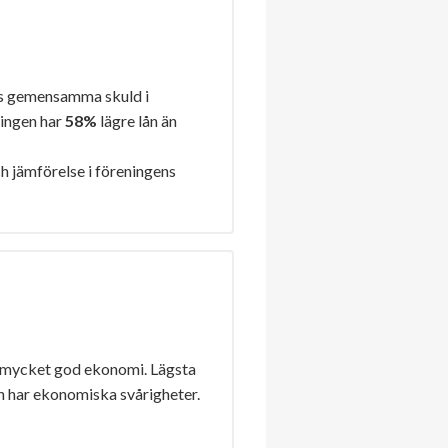
s gemensamma skuld i
ningen har
58%
lägre lån än
h jämförelse i föreningens
 mycket god ekonomi. Lägsta
n har ekonomiska svårigheter.