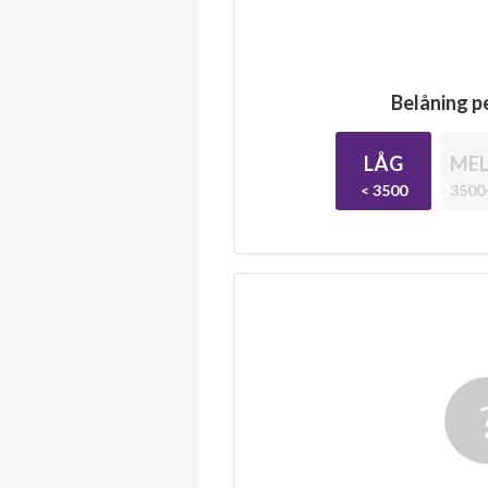
Belåning pe
LÅG
MEL
< 3500
3500