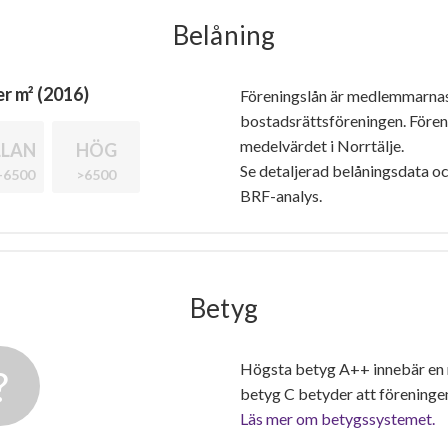
Belåning
r m² (2016)
Föreningslån är medlemmarna
bostadsrättsföreningen. Före
medelvärdet i Norrtälje.
LAN
HÖG
Se detaljerad belåningsdata oc
-6500
>6500
BRF-analys.
Betyg
Högsta betyg A++ innebär en
betyg C betyder att föreninge
Läs mer om betygssystemet.