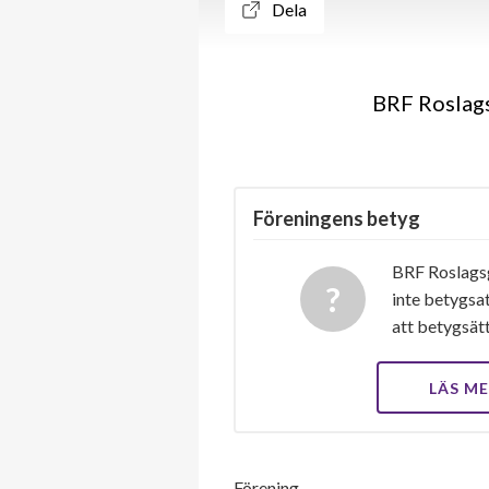
Dela
BRF Roslags
Föreningens betyg
BRF Roslags
inte betygsat
att betygsät
LÄS M
Förening