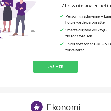
Låt oss utmana er befin
Personlig rådgivning – Läg
högre värde på borätter
Smarta digitala verktyg - 
tid för styrelsen
Enkel flytt för er BRF – Vi 
förvaltaren
LÄS MER
Ekonomi