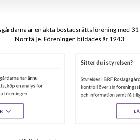
gårdarna är en äkta bostadsrättsförening med 31 
Norrtälje. Föreningen bildades år 1943
Sitter du i styrelsen?
gårdarna har ännu
Styrelsen i BRF Roslagsgård
ts, köp en analys för
kontroll över sin föreningss
ta föreningen.
och information samt få tillg
ER
LÄ