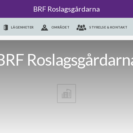
BRF Roslagsgårdarna
LÄGENHETER
OMRÅDET
STYRELSE & KONTAKT
BRF Roslagsgårdarn