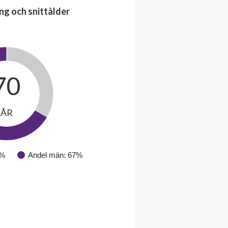
ng och snittålder
70
ÅR
3%
Andel män: 67%