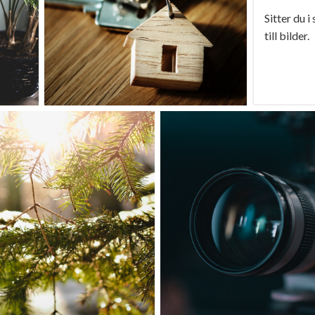
Sitter du i
till bilder.