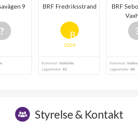
riksstrand
BRF Sebohus nr 1 i
B
Vaxholm
Timmerm
B
024
olm
Kommun
Vaxholm
Kommun
Vaxho
Lägenheter
48
Lägenheter
70
Styrelse & Kontakt