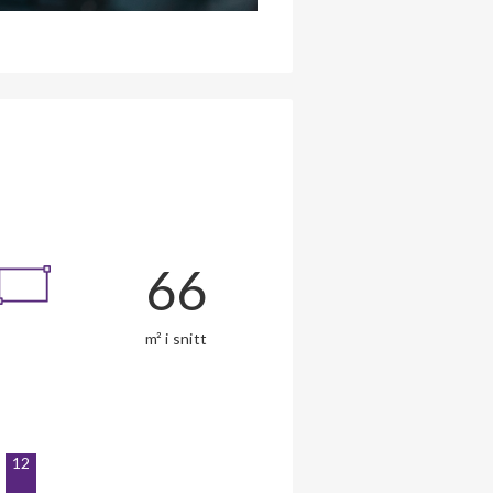
66
m² i snitt
12