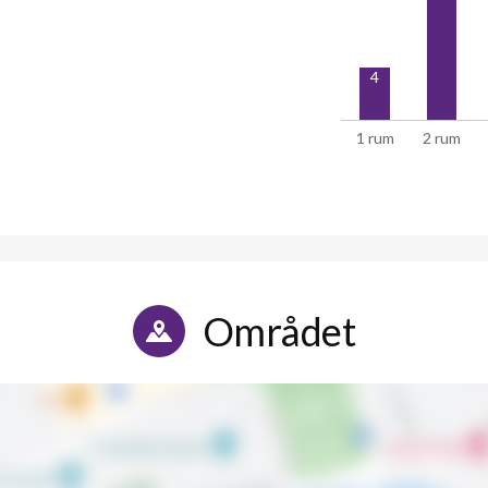
4
1 rum
2 rum
Området