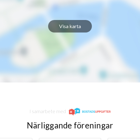
Visa karta
I samarbete med
Närliggande föreningar