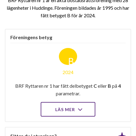
BRF Ryttaren nr 1 är en äkta bostadsrättsförening med 28
lägenheter i Huddinge. Föreningen bildades år 1995 och har
fått betyget B för år 2024
Föreningens betyg
B
2024
BRF Ryttaren nr 1 har fått delbetyget
C
eller
B
på
4
parametrar.
LÄS MER
Sitter du i styrelsen?