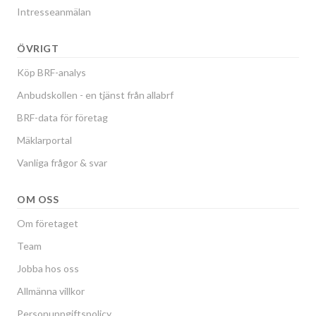
Intresseanmälan
ÖVRIGT
Köp BRF-analys
Anbudskollen - en tjänst från allabrf
BRF-data för företag
Mäklarportal
Vanliga frågor & svar
OM OSS
Om företaget
Team
Jobba hos oss
Allmänna villkor
Personuppgiftspolicy