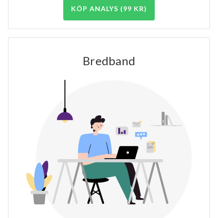
KÖP ANALYS (99 KR)
Bredband