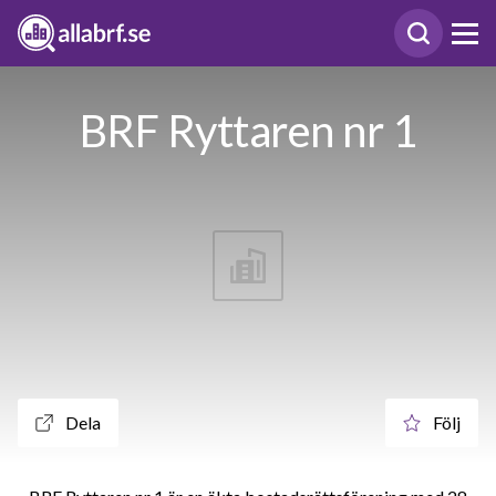
BRF Ryttaren nr 1
Dela
Följ