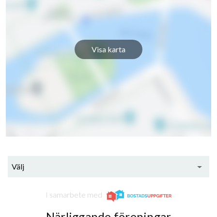
Stigfinnarvägen 57
1
-
Stigfinnarvägen 59
1
-
Visa karta
Välj
I samarbete med
Närliggande föreningar