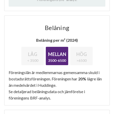
Belåning
Belåning per m² (2024)
LÅG
MELLAN
HÖG
< 3500
3500-6500
>6500
Föreningslån är medlemmarnas gemensamma skuld i
bostadsrättsföreningen. Föreningen har
20%
lägre lån
än medelvärdet i Huddinge.
Se detaljerad belåningsdata och jämförelse i
föreningens BRF-analys.