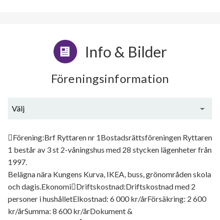
Info & Bilder
Föreningsinformation
Välj
Generell information
Förening:Brf Ryttaren nr 1Bostadsrättsföreningen Ryttaren
1 består av 3 st 2-våningshus med 28 stycken lägenheter från
1997.
Belägna nära Kungens Kurva, IKEA, buss, grönområden skola
och dagis.EkonomiDriftskostnad:Driftskostnad med 2
personer i hushålletElkostnad: 6 000 kr/årFörsäkring: 2 600
kr/årSumma: 8 600 kr/årDokument &