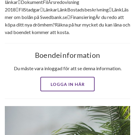
länkarDokumentFilÅrsredovisning
2018FilStadgarLänkarLänkBostadsbeskrivningLänkLäs
mer om bolån på Swedbank.seFinansieringÄr du redo att
köpa ditt nya drömhem?Räkna på hur mycket du kan låna och
vad boendet kommer att kosta.
Boendeinformation
Du måste vara inloggad för att se denna information.
LOGGA IN HÄR