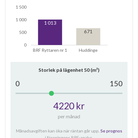
1 500
1 000
1 013
671
500
0
BRF Ryttaren nr 1
Huddinge
Storlek på lägenhet
50
(m²)
0
150
4220 kr
per månad
Månadsavgiften kan öka när räntan går upp.
Se prognos
i föreningens BRF-analys.