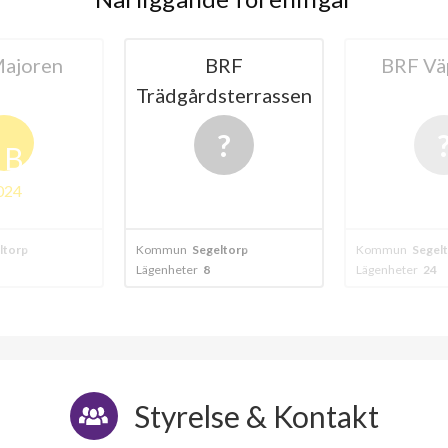
ajoren
BRF
BRF Vä
Trädgårdsterrassen
B
024
ltorp
Kommun
Segeltorp
Kommun
Segel
Lägenheter
8
Lägenheter
24
Styrelse & Kontakt