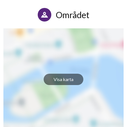
Safirgången 24
1
-
Området
Safirgången 25
1
-
Safirgången 26
1
-
Safirgången 27
1
-
Safirgången 28
1
-
Safirgången 29
1
-
Visa karta
Safirgången 30
1
-
Safirgången 31
1
-
Safirgången 32
1
-
Safirgången 34
1
-