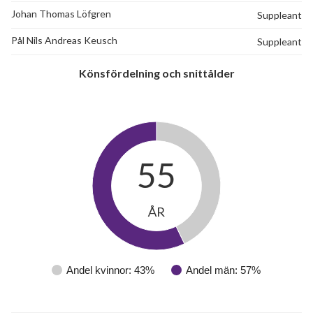
Johan Thomas Löfgren
Suppleant
Safirgången 78
1
-
Pål Nils Andreas Keusch
Suppleant
Safirgången 80
1
-
Könsfördelning och snittålder
Safirgången 82
1
-
Safirgången 84
1
-
Safirgången 86
1
-
55
Safirgången 88
1
-
ÅR
Andel kvinnor: 43%
Andel män: 57%