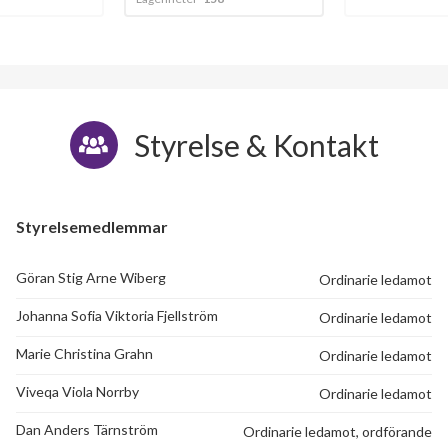
Safirgången 58
1
-
Safirgången 60
1
-
Safirgången 62
1
-
Styrelse & Kontakt
Safirgången 64
1
-
Safirgången 66
1
-
Styrelsemedlemmar
Safirgången 68
1
-
Göran Stig Arne Wiberg
Ordinarie ledamot
Safirgången 70
1
-
Johanna Sofia Viktoria Fjellström
Ordinarie ledamot
Safirgången 72
1
-
Marie Christina Grahn
Ordinarie ledamot
Safirgången 74
1
-
Viveqa Viola Norrby
Ordinarie ledamot
Safirgången 76
1
-
Dan Anders Tärnström
Ordinarie ledamot, ordförande