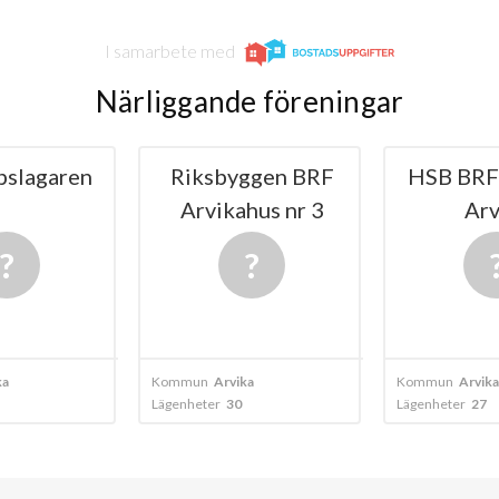
I samarbete med
Närliggande föreningar
pslagaren
Riksbyggen BRF
HSB BRF 
Arvikahus nr 3
Arv
ka
Kommun
Arvika
Kommun
Arvika
Lägenheter
30
Lägenheter
27