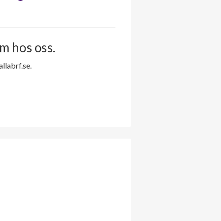
m hos oss.
labrf.se.