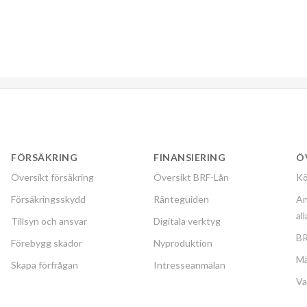
FÖRSÄKRING
FINANSIERING
Ö
Översikt försäkring
Översikt BRF-Lån
Kö
Försäkringsskydd
Ränteguiden
An
al
Tillsyn och ansvar
Digitala verktyg
BR
Förebygg skador
Nyproduktion
Mä
Skapa förfrågan
Intresseanmälan
Va