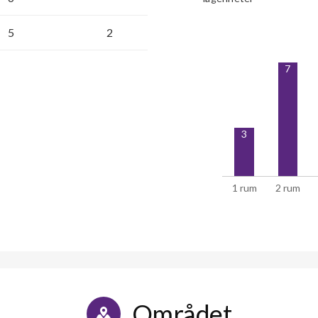
5
2
7
3
1 rum
2 rum
Området