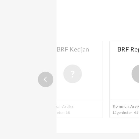
ägelbanan
BRF Kedjan
BRF Re
ika
Kommun
Arvika
Kommun
Arvi
3
Lägenheter
18
Lägenheter
41