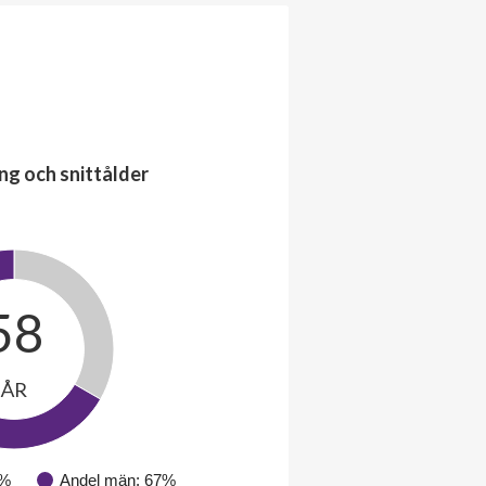
ng och snittålder
58
ÅR
3%
Andel män: 67%