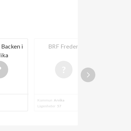
Backen i
BRF Freden
Riksbyg
ika
Arvikahu
Kommun
Arvika
Kommun
Arvika
Lägenheter
57
Lägenheter
16