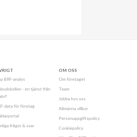
VRIGT
OM OSS
p BRF-analys
Om företaget
budskollen - en tjänst från
Team
labrf
Jobba hos oss
F-data för företag
Allmänna villkor
klarportal
Personuppgiftspolicy
nliga frågor & svar
Cookiepolicy